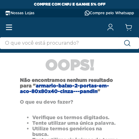
COMPRE COM CNPJ E GANHE 5% OFF
Nossas Lojas
Compre pelo Whatsapp
OOPS!
Não encontramos nenhum resultado
para "
armario-baixo-2-portas-em-
aco-80x80x40-cinza---pandin
"
O que eu devo fazer?
Verifique os termos digitados.
Tente utilizar uma única palavra.
Utilize termos genéricos na
busca.