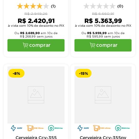
Gelopar
Preto Bivolt - Imbera
(1)
(0)
R$
2
.
949
,
26
R$
6
.
660
,
91
R$
2
.
420
,
91
R$
5
.
363
,
99
à vista com 10% de desconto no PIX
à vista com 10% de desconto no PIX
R$
2
.
689
,
90
R$
5
.
959
,
99
Ou
em
10
x de
Ou
em
10
x de
R$
268
,
99
sem juros
R$
595
,
99
sem juros
comprar
comprar
-
8%
-
15%
220V
542 litros
Elétrica
220V
538 Litros
Elétrica
Cervejeira Ccv-355
Cervejeira Ccv-355pv