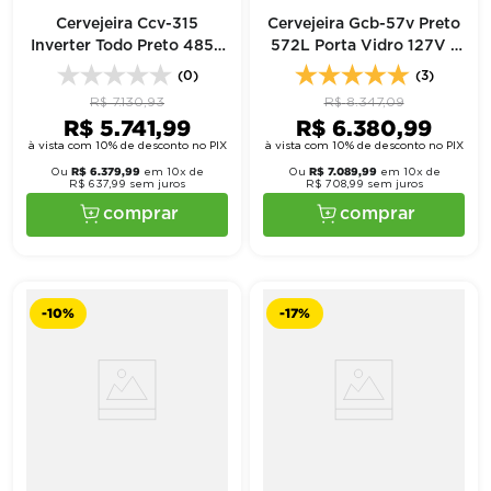
Cervejeira Ccv-315
Cervejeira Gcb-57v Preto
Inverter Todo Preto 485L
572L Porta Vidro 127V -
Porta Vidro Bivolt -
Gelopar
(0)
(3)
Imbera
R$
7
.
130
,
93
R$
8
.
347
,
09
R$
5
.
741
,
99
R$
6
.
380
,
99
à vista com 10% de desconto no PIX
à vista com 10% de desconto no PIX
R$
6
.
379
,
99
R$
7
.
089
,
99
Ou
em
10
x de
Ou
em
10
x de
R$
637
,
99
sem juros
R$
708
,
99
sem juros
comprar
comprar
-
10%
-
17%