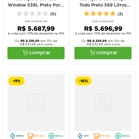
Window 538L Preto Porta
Todo Preto 569 Litros
Visor 220V - Imbera
Porta Vidro 220V -
(0)
(2)
Imbera
R$
6
.
869
,
76
R$
7
.
431
,
29
R$
5
.
687
,
99
R$
5
.
696
,
99
à vista com 10% de desconto no PIX
à vista com 10% de desconto no PIX
R$
6
.
319
,
99
R$
6
.
329
,
99
Ou
em
10
x de
Ou
em
10
x de
R$
631
,
99
sem juros
R$
632
,
99
sem juros
comprar
comprar
-
11%
-
15%
BIVOLT
485 Litros
Elétrica
127V
570 Litros
Elétrica