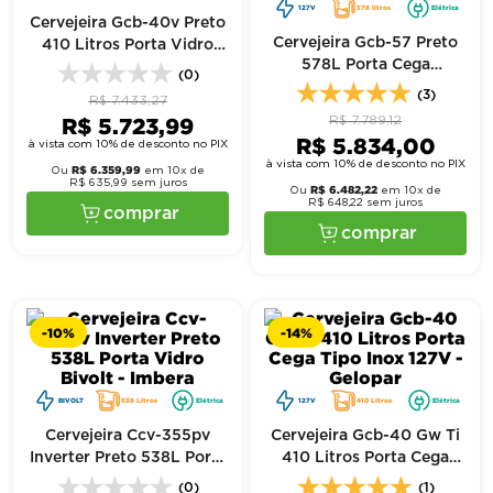
127V
578 litros
Elétrica
Cervejeira Gcb-40v Preto
Cervejeira Gcb-57 Preto
410 Litros Porta Vidro
578L Porta Cega
127V - Gelopar
(0)
Adesivada 127V - Gelopar
(3)
R$
7
.
433
,
27
R$
5
.
723
,
99
R$
7
.
789
,
12
R$
5
.
834
,
00
à vista com 10% de desconto no PIX
à vista com 10% de desconto no PIX
R$
6
.
359
,
99
Ou
em
10
x de
R$
635
,
99
sem juros
R$
6
.
482
,
22
Ou
em
10
x de
R$
648
,
22
sem juros
comprar
comprar
-
10%
-
14%
BIVOLT
538 Litros
Elétrica
127V
410 Litros
Elétrica
Cervejeira Ccv-355pv
Cervejeira Gcb-40 Gw Ti
Inverter Preto 538L Porta
410 Litros Porta Cega
Vidro Bivolt - Imbera
Tipo Inox 127V - Gelopar
(0)
(1)