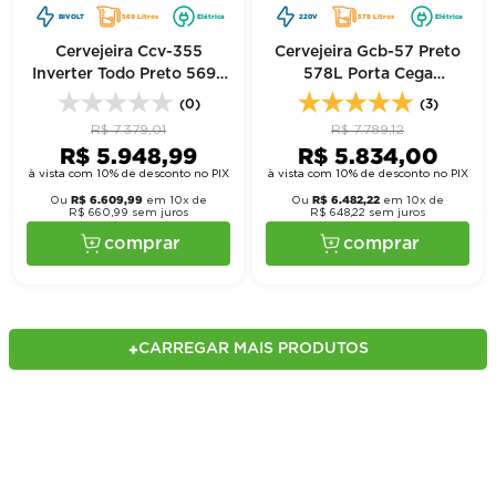
BIVOLT
569 Litros
Elétrica
220V
578 Litros
Elétrica
Cervejeira Ccv-355
Cervejeira Gcb-57 Preto
Inverter Todo Preto 569L
578L Porta Cega
Porta Vidro Bivolt -
Adesivada 220V - Gelopar
(0)
(3)
Imbera
R$
7
.
379
,
01
R$
7
.
789
,
12
R$
5
.
948
,
99
R$
5
.
834
,
00
à vista com 10% de desconto no PIX
à vista com 10% de desconto no PIX
R$
6
.
609
,
99
R$
6
.
482
,
22
Ou
em
10
x de
Ou
em
10
x de
R$
660
,
99
sem juros
R$
648
,
22
sem juros
comprar
comprar