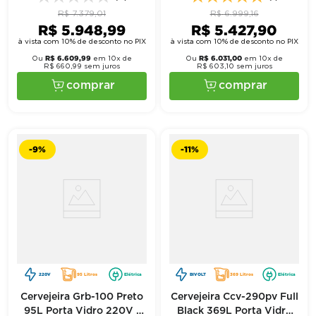
R$
7
.
379
,
01
R$
6
.
999
,
16
R$
5
.
948
,
99
R$
5
.
427
,
90
à vista com 10% de desconto no PIX
à vista com 10% de desconto no PIX
R$
6
.
609
,
99
R$
6
.
031
,
00
Ou
em
10
x de
Ou
em
10
x de
R$
660
,
99
sem juros
R$
603
,
10
sem juros
comprar
comprar
-
9%
-
11%
220V
95 Litros
Elétrica
BIVOLT
369 Litros
Elétrica
Cervejeira Grb-100 Preto
Cervejeira Ccv-290pv Full
95L Porta Vidro 220V -
Black 369L Porta Vidro