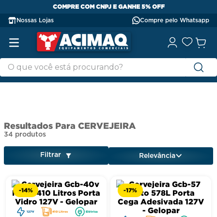
COMPRE COM CNPJ E GANHE 5% OFF
Nossas Lojas
Compre pelo Whatsapp
CERVEJEIRA
34
produtos
Filtrar
Relevância
-
14%
-
17%
127V
410 Litros
Elétrica