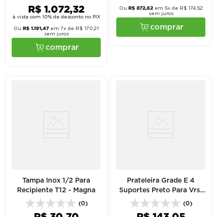
R$
1
.
072
,
32
R$
872
,
62
Ou
em
5
x de
R$
174
,
52
sem juros
à vista com 10% de desconto no PIX
comprar
R$
1
.
191
,
47
Ou
em
7
x de
R$
170
,
21
sem juros
comprar
Tampa Inox 1/2 Para
Prateleira Grade E 4
Recipiente T12 - Magna
Suportes Preto Para Vrs-
19 E Ccv-355 - Imbera
(0)
(0)
R$
30
,
70
R$
143
,
05