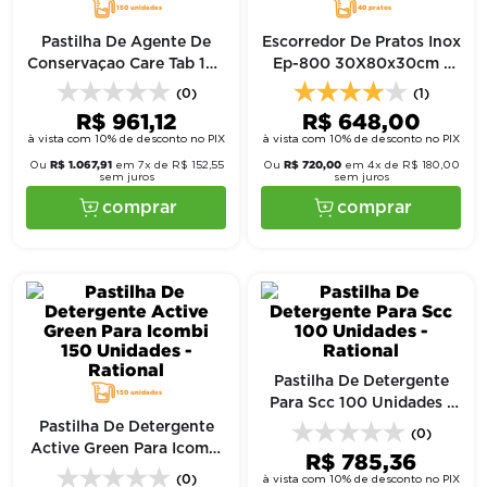
150 unidades
40 pratos
Pastilha De Agente De
Escorredor De Pratos Inox
Conservaçao Care Tab 150
Ep-800 30X80x30cm -
Unidades - Rational
Edanca
(0)
(1)
R$
961
,
12
R$
648
,
00
à vista com 10% de desconto no PIX
à vista com 10% de desconto no PIX
R$
1
.
067
,
91
R$
720
,
00
Ou
em
7
x de
R$
152
,
55
Ou
em
4
x de
R$
180
,
00
sem juros
sem juros
comprar
comprar
Pastilha De Detergente
150 unidades
Para Scc 100 Unidades -
Rational
Pastilha De Detergente
(0)
Active Green Para Icombi
R$
785
,
36
150 Unidades - Rational
(0)
à vista com 10% de desconto no PIX