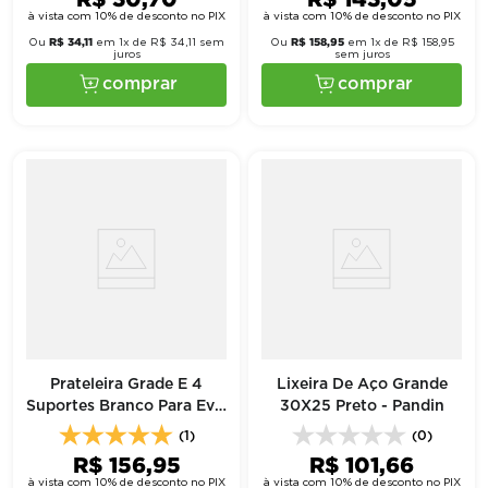
à vista com 10% de desconto no PIX
à vista com 10% de desconto no PIX
R$
34
,
11
R$
158
,
95
Ou
em
1
x de
R$
34
,
11
sem
Ou
em
1
x de
R$
158
,
95
juros
sem juros
comprar
comprar
Prateleira Grade E 4
Lixeira De Aço Grande
Suportes Branco Para Evf-
30X25 Preto - Pandin
19 E Evz-21 - Imbera
(1)
(0)
R$
156
,
95
R$
101
,
66
à vista com 10% de desconto no PIX
à vista com 10% de desconto no PIX