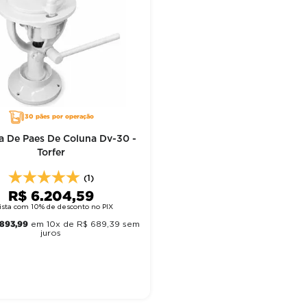
30 pães por operação
ra De Paes De Coluna Dv-30 -
Torfer
(1)
R$
6
.
204
,
59
ista com 10% de desconto no PIX
893
,
99
em
10
x de
R$
689
,
39
sem
juros