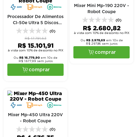
Mixer Mini Mp-190 220V -
220V
150 kg/h
Elétrica
Robot Coupe
Processador De Alimentos
(0)
Cl-50e Ultra 5 Discos
R$
2
.
680
,
82
220V - Robot Coupe
(0)
à vista com 10% de desconto no PIX
R$
17
.
791
,
63
R$
2
.
978
,
69
Ou
em
10
x de
R$
15
.
101
,
91
R$
297
,
86
sem juros
à vista com 10% de desconto no PIX
comprar
R$
16
.
779
,
90
Ou
em
10
x de
R$
1
.
677
,
99
sem juros
comprar
220V
250 kg/h
Elétrica
Mixer Mp-450 Ultra 220V
- Robot Coupe
(0)