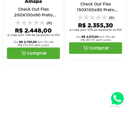
Check Out Flex
Check Out Flex
150X100x90 Preto
200X100x90 Preto
Recorte Balança Acb -
(0)
Preparaçao Para Balança
Amapa
(0)
R$
2
.
355
,
30
Acb Cinza - Amapa
R$
2
.
448
,
00
à vista com 10% de desconto no PIX
à vista com 10% de desconto no PIX
R$
2
.
617
,
00
Ou
em
10
x de
R$
261
,
70
sem juros
R$
2
.
720
,
00
Ou
em
10
x de
R$
272
,
00
sem juros
comprar
comprar