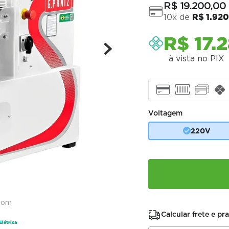
R$
19
.
200
,
00
10
x de
R$
1
.
92
R$
17
.
2
à vista no PIX
Voltagem
220V
oom
Calcular frete e pr
Elétrica