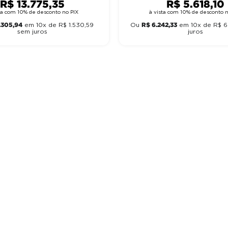
R$
13
.
775
,
35
R$
5
.
618
,
10
sta com 10% de desconto no PIX
à vista com 10% de desconto n
.
305
,
94
R$
6
.
242
,
33
em
10
x de
R$
1
.
530
,
59
Ou
em
10
x de
R$
6
sem juros
juros