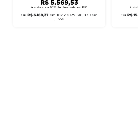
R$
5
.
569
,
53
à vista com 10% de desconto no PIX
à vi
R$
6
.
188
,
37
R$
15
Ou
em
10
x de
R$
618
,
83
sem
Ou
juros