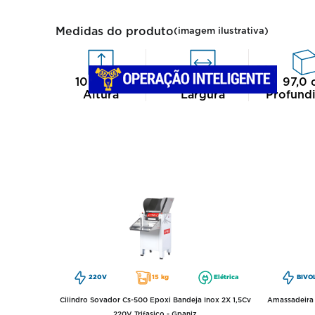
Medidas do produto
(imagem ilustrativa)
103,0
cm
49,0
cm
97,0
Altura
Largura
Profund
220V
15 kg
Elétrica
BIVO
Cilindro Sovador Cs-500 Epoxi Bandeja Inox 2X 1,5Cv
Amassadeira 
220V Trifasico - Gpaniz