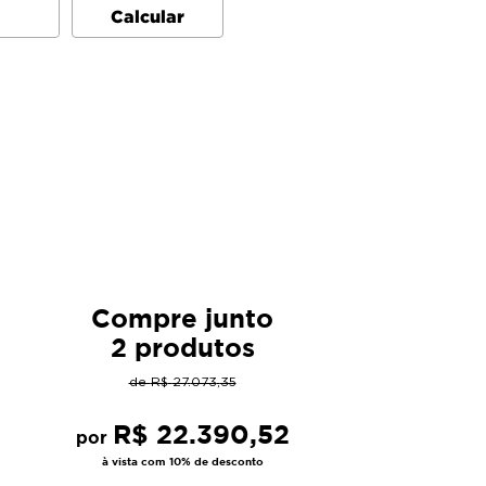
Compre junto
2 produtos
de
R$
27
.
073
,
35
R$
22
.
390
,
52
por
à vista com 10% de desconto