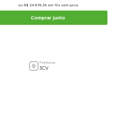
ou
R$
24
.
878
,
36
em
10
x sem juros
Comprar junto
Potência
3CV