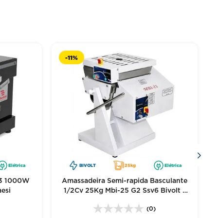
-
11%
Elétrica
BIVOLT
25kg
Elétrica
03 1000W
Amassadeira Semi-rapida Basculante
aesi
1/2Cv 25Kg Mbi-25 G2 Ssv6 Bivolt -
Gastromaq
)
(0)