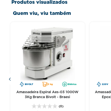
Produtos visualizados
Quem viu, viu também
e
BIVOLT
3 kg
Elétrica
220V
Amassadeira Espiral Aes-03 1000W
Amassade
3Kg Branca Bivolt - Braesi
Epox
(0)