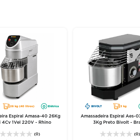
26 kg (40 litros)
Elétrica
BIVOLT
3 kg
ira Espiral Amasa-40 26Kg
Amassadeira Espiral Aes-
i 4Cv 1Vel 220V - Rhino
3Kg Preto Bivolt - Br
(0)
(0