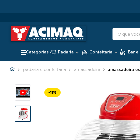
Padaria
Confeitaria
Bar e
padaria e confeitaria
amassadeira
amassadeira es
-
11%