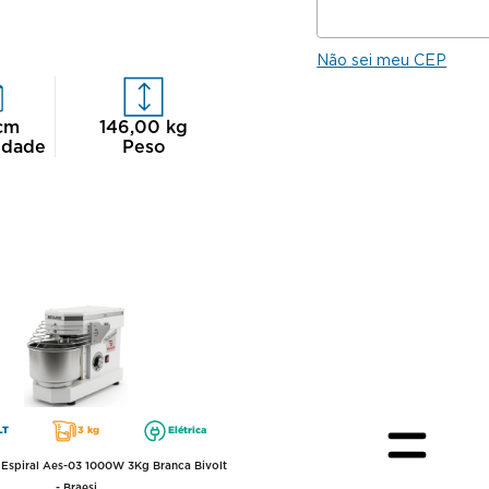
Não sei meu CEP
cm
146,00
kg
idade
Peso
LT
3 kg
Elétrica
Espiral Aes-03 1000W 3Kg Branca Bivolt
- Braesi