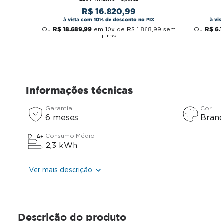
R$
16
.
820
,
99
à vista com 10% de desconto no PIX
à vi
R$
18
.
689
,
99
R$
6
.
Ou
em
10
x de
R$
1
.
868
,
99
sem
Ou
juros
Informações técnicas
Garantia
Cor
6 meses
Bran
Consumo Médio
2,3 kWh
Ver mais descrição
Descrição do produto