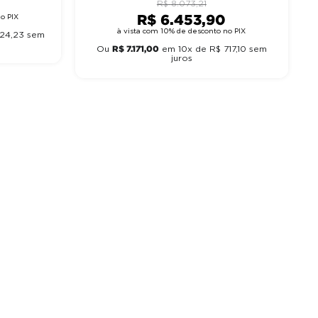
R$
8
.
073
,
21
R$
6
.
453
,
90
o PIX
à vista com 10% de desconto no PIX
24
,
23
sem
R$
7
.
171
,
00
Ou
em
10
x de
R$
717
,
10
sem
juros