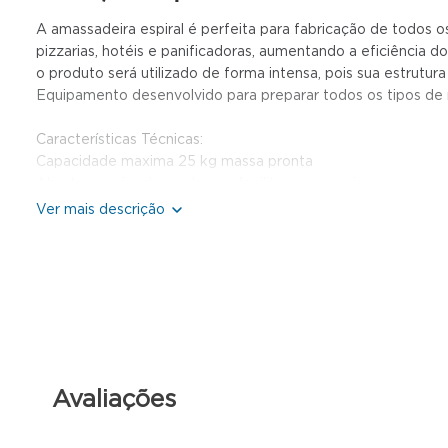
A amassadeira espiral é perfeita para fabricação de todos os
pizzarias, hotéis e panificadoras, aumentando a eficiência 
o produto será utilizado de forma intensa, pois sua estrutura
Equipamento desenvolvido para preparar todos os tipos de m
Características Técnicas:
Capacidade maxima 25 kg massa pronta
Abertura maior da grade que facilita o manuseio
2 velocidades
Engrenagens em aço SAE 1020
Correntes tipo ASA em aço temperado
Eixos retificados e temperados
Equipamento mais robusto da categoria
Cuba em aço inox 304, sem soldas
Avaliações