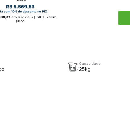
R$
5
.
569
,
53
sta com 10% de desconto no PIX
188
,
37
em
10
x de
R$
618
,
83
sem
juros
Capacidade
co
25kg