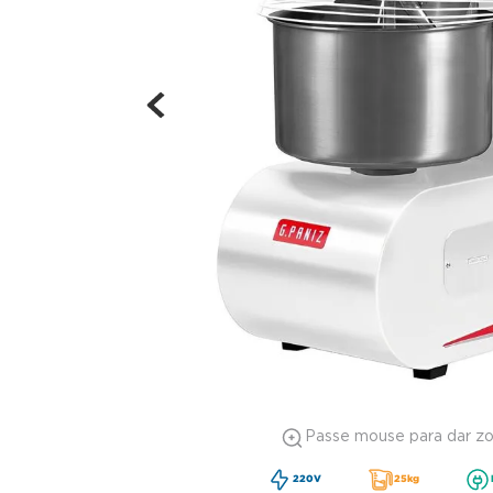
Passe mouse para dar z
220V
25kg