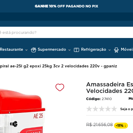
GANHE 10%
OFF PAGANDO NO PIX
 Restaurante
Supermercado
Refrigeração
Móvei
piral ae-25l g2 epoxi 25kg 3cv 2 velocidades 220v - gpaniz
Amassadeira Es
Velocidades 22
Mo
27410
Seja o p
R$
21
.
656
,
08
-
11%
↓