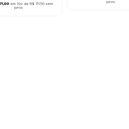
juros
71
,
00
em
10
x de
R$
717
,
10
sem
juros