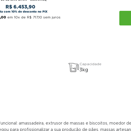
R$
6
.
453
,
90
sta com 10% de desconto no PIX
,
00
em
10
x de
R$
717
,
10
sem juros
Capacidade
a
3kg
ncional: amassadeira, extrusor de massas e biscoitos, moedor de 
ou para profissionalizar a sua produção de pães, massas artesan