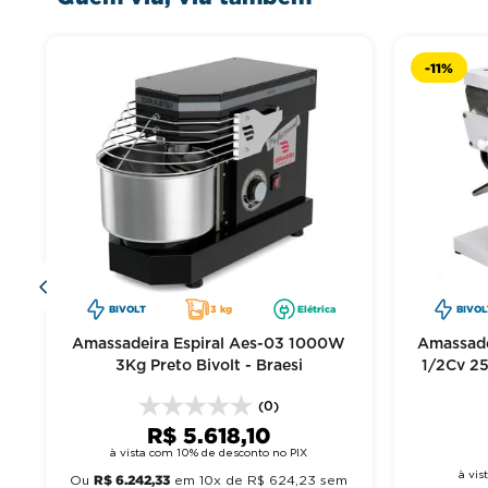
-
11%
-
BIVOLT
3 kg
Elétrica
BIVOL
Amassadeira Espiral Aes-03 1000W
Amassade
3Kg Preto Bivolt - Braesi
1/2Cv 25
(0)
R$
5
.
618
,
10
à vista com 10% de desconto no PIX
à vi
R$
6
.
242
,
33
Ou
em
10
x de
R$
624
,
23
sem