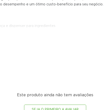
 alto desempenho e um ótimo custo-benefício para seu negócio.
ça e dispenser para ingredientes
 tampa e religa automaticamente ao abaixar
a pronta
 espaguete por hora
Este produto ainda não tem avaliações
SEJA O PRIMEIRO A AVALIAR