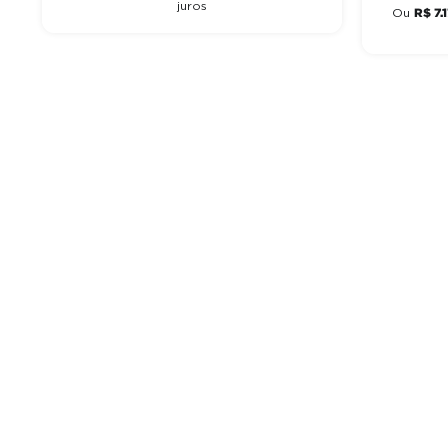
juros
R$
7
.
1
Ou