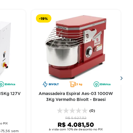
-
19%
Elétrica
BIVOLT
3 kg
Elétrica
 15Kg 127V
Amassadeira Espiral Aes-03 1000W
3Kg Vermelho Bivolt - Braesi
)
(0)
8
R$
5
.
627
,
32
R$
4
.
081
,
50
o PIX
à vista com 10% de desconto no PIX
675
,
56
sem