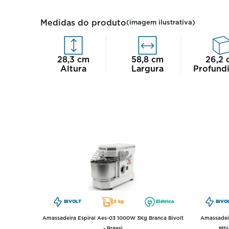
Medidas do produto
(imagem ilustrativa)
28,3
cm
58,8
cm
26,2
Altura
Largura
Profund
BIVOLT
3 kg
Elétrica
BIVO
Amassadeira Espiral Aes-03 1000W 3Kg Branca Bivolt
Amassadeir
- Braesi
Mbi