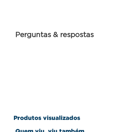
Com cilindro laminador (AxLxP): 283 x 965 x 262 mm
Com extrusor (AxLxP): 283 x 785 x 357 mm
Perguntas & respostas
Produtos visualizados
Quem viu, viu também