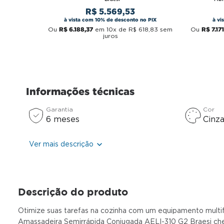
R$
5
.
569
,
53
à vista com 10% de desconto no PIX
à vi
R$
6
.
188
,
37
R$
7
.
171
Ou
em
10
x de
R$
618
,
83
sem
Ou
juros
Informações técnicas
Garantia
Cor
6 meses
Cinz
Ver mais descrição
Descrição do produto
Otimize suas tarefas na cozinha com um equipamento multifu
Amassadeira Semirrápida Conjugada AELI-310 G2 Braesi cheg