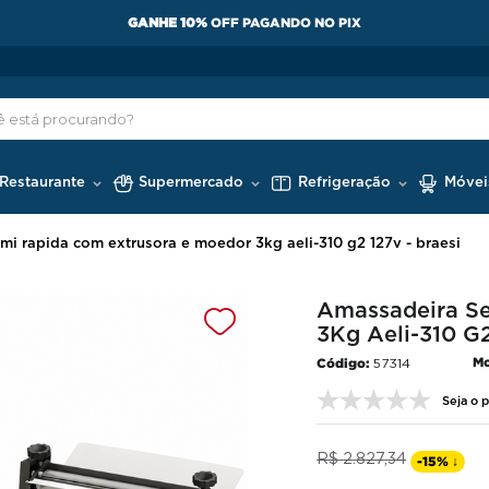
GANHE 10%
OFF PAGANDO NO PIX
 Restaurante
Supermercado
Refrigeração
Móvei
mi rapida com extrusora e moedor 3kg aeli-310 g2 127v - braesi
Amassadeira Se
3Kg Aeli-310 G2
Mo
57314
Seja o p
R$
2
.
827
,
34
-
15%
↓