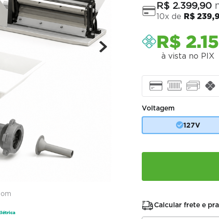
n
R$
2
.
399
,
90
10
x de
R$
239
,
R$
2
.
1
à vista no PIX
Voltagem
127V
oom
Calcular frete e pr
Elétrica