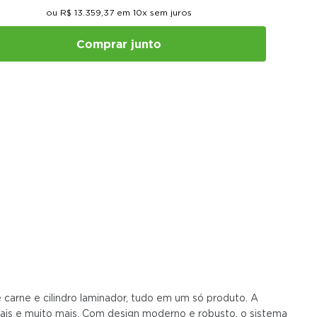
ou
R$
13
.
359
,
37
em
10
x sem juros
Comprar junto
carne e cilindro laminador, tudo em um só produto. A
ais e muito mais. Com design moderno e robusto, o sistema