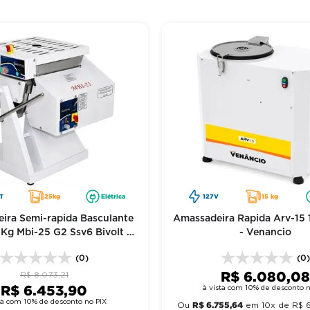
T
25kg
Elétrica
127V
15 kg
ira Semi-rapida Basculante
Amassadeira Rapida Arv-15
Kg Mbi-25 G2 Ssv6 Bivolt -
- Venancio
Gastromaq
(0)
(0
R$
6
.
080
,
0
R$
8
.
073
,
21
R$
6
.
453
,
90
à vista com 10% de desconto n
sta com 10% de desconto no PIX
R$
6
.
755
,
64
Ou
em
10
x de
R$