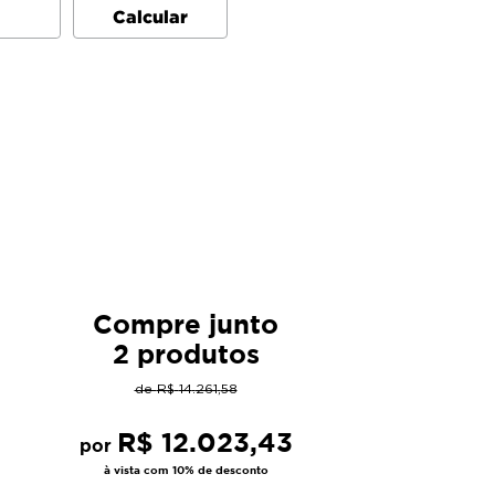
Compre junto
2 produtos
de
R$
14
.
261
,
58
R$
12
.
023
,
43
por
à vista com 10% de desconto