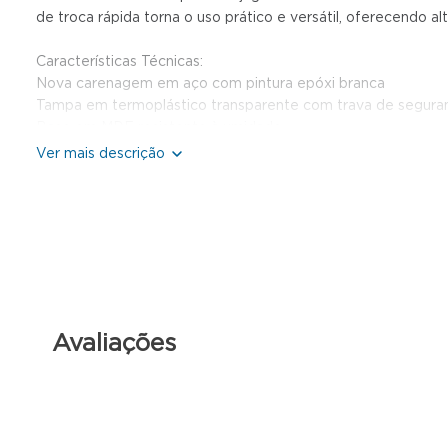
de troca rápida torna o uso prático e versátil, oferecendo
Características Técnicas:
Nova carenagem em aço com pintura epóxi branca
Tampa em termoplástico transparente com trava de seguran
Base em MDF resistente à umidade
Batedor em nylon injetado de alta resistência
Cuba em aço inox
Sistema de segurança: o equipamento desliga ao levantar a
Capacidade de ingredientes: 2 kg de farinha e 3 kg de mass
Capacidade de produção: até 12 kg de macarrão e 10 kg de
Acompanha:
Kit extrusora de massas/moedor de carne
5 chapinhas para massas, 2 moldes para biscoitos
Avaliações
1 bandeja e 1 socador de massas em nylon
1 bocal em ferro fundido e 1 funil para ensacar linguiça
Kit cilindro laminador com 28 cm de largura
Dimensões com acessórios: