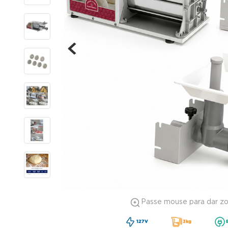
Passe mouse para dar z
127V
3kg