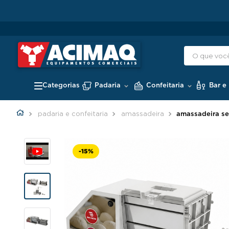
Padaria
Confeitaria
Bar e
padaria e confeitaria
amassadeira
amassadeira se
-
15%