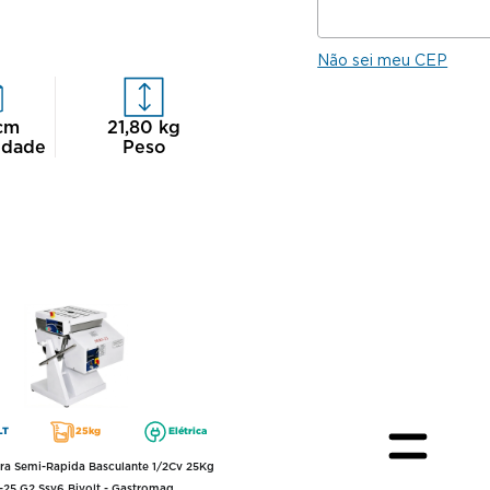
Não sei meu CEP
cm
21,80
kg
idade
Peso
LT
25kg
Elétrica
a Semi-Rapida Basculante 1/2Cv 25Kg
-25 G2 Ssv6 Bivolt - Gastromaq