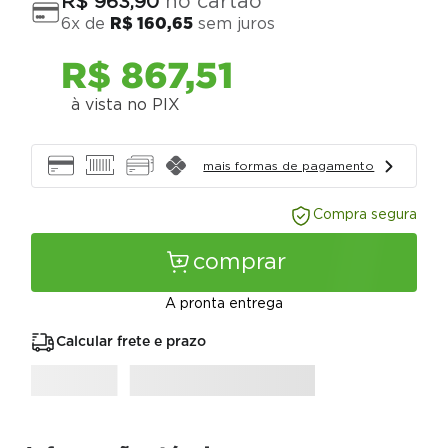
no cartão
R$
963
,
90
6
x de
R$
160
,
65
sem juros
R$
867
,
51
à vista no PIX
mais formas de pagamento
Compra segura
comprar
A pronta entrega
Calcular frete e prazo