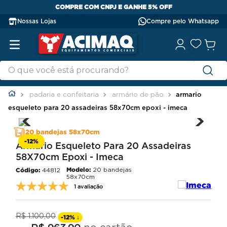
F
GANHE 10% OFF PAGANDO NO PIX
Nossas Lojas
Compre pelo Whatsapp
padaria e confeitaria
armário de pão
armario
esqueleto para 20 assadeiras 58x70cm epoxi - imeca
20 bandejas 58x70cm
-
12%
Armario Esqueleto Para 20 Assadeiras
58X70cm Epoxi - Imeca
Modelo:
20 bandejas
44812
58x70cm
1 avaliação
R$
1
.
100
,
00
-
12%
↓