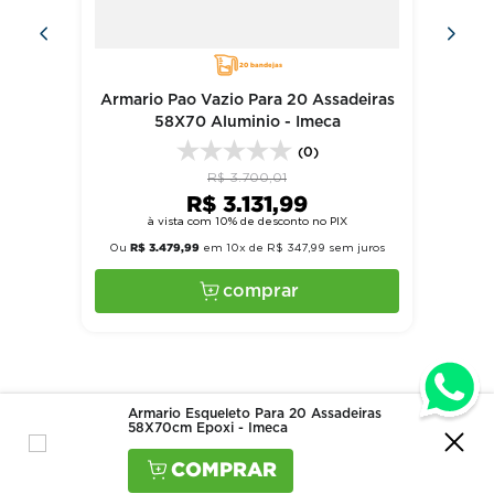
20 bandejas
Armario Pao Vazio Para 20 Assadeiras
58X70 Aluminio - Imeca
(0)
R$
3
.
700
,
01
R$
3
.
131
,
99
à vista com 10% de desconto no PIX
R$
3
.
479
,
99
Ou
em
10
x de
R$
347
,
99
sem juros
comprar
Armario Esqueleto Para 20 Assadeiras
58X70cm Epoxi - Imeca