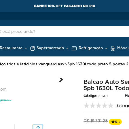
GANHE 10%
OFF PAGANDO NO PIX
 Restaurante
Supermercado
Refrigeração
Móvei
iço frios e laticinios vanguard asvr-5pb 1630l todo preto 5 portas 2
Balcao Auto Ser
5pb 1630L Todo
oom
Mo
51301
Elétrica
Seja o p
R$
18
.
391
,
25
-
8%
↓