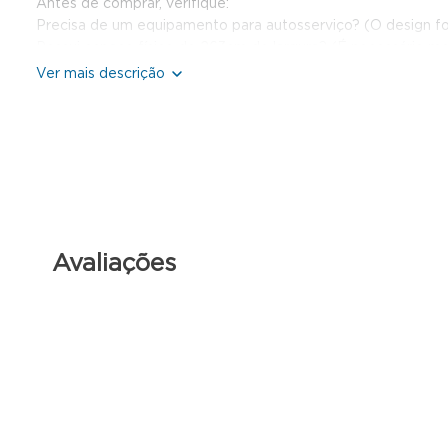
Antes de comprar, verifique:
Precisa de um equipamento para autosserviço? (O design fo
Possui espaço físico de 263cm de largura? (É necessário m
O ambiente suporta a carga de 281kg? (O piso deve estar niv
O sistema de refrigeração de ar forçado atende seu tipo de
Se respondeu “sim” para todos os pontos acima, este Exposi
Diferenciais técnicos que importam na prática:
Sistema de ar forçado:
Distribui o frio de maneira uniforme em todas as prateleiras
Avaliações
Controlador digital:
Permite ajustes precisos da temperatura de trabalho entre 0
Iluminação LED:
Melhora a visibilidade dos produtos expostos sem interferir
Prateleiras reguláveis:
As grades aramadas permitem adaptar a altura conforme o t