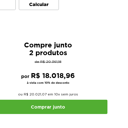
Compre junto
2 produtos
de
R$
20
.
361
,
18
R$
18
.
018
,
96
por
à vista com 10% de desconto
ou
R$
20
.
021
,
07
em
10
x sem juros
Comprar junto