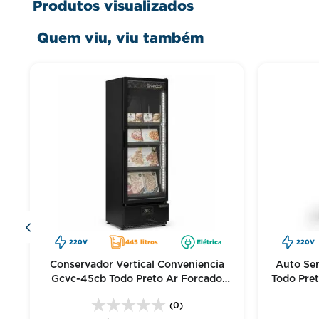
Produtos visualizados
Dúvida técnica? Pergunte antes de comprar.
Quem viu, viu também
Questões sobre sistema de refrigeração ou dimensões do Ex
anúncio ou entre em contato.
m
220V
445 litros
Elétrica
220V
Conservador Vertical Conveniencia
Auto Se
Gcvc-45cb Todo Preto Ar Forcado
Todo Pre
220V - Gelopar
(0)