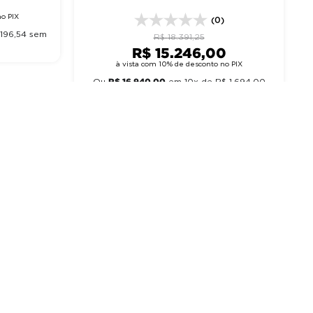
5 Portas 220V - Refrimate
o PIX
(0)
196
,
54
sem
R$
18
.
391
,
25
R$
15
.
246
,
00
à vista com 10% de desconto no PIX
R$
16
.
940
,
00
Ou
em
10
x de
R$
1
.
694
,
00
sem juros