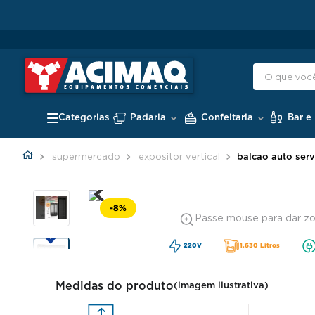
Padaria
Confeitaria
Bar e
supermercado
expositor vertical
balcao auto serv
-
8%
Passe mouse para dar z
220V
1.630 Litros
Medidas do produto
(imagem ilustrativa)