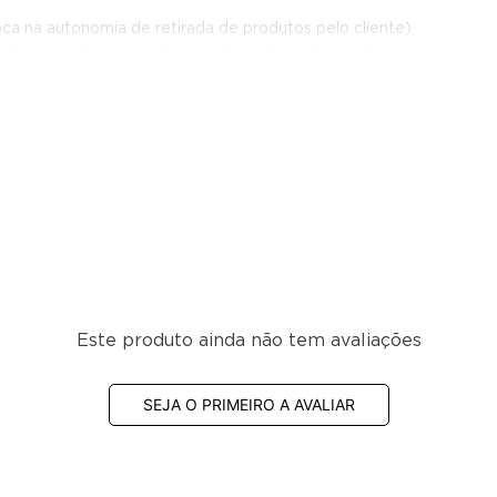
ca na autonomia de retirada de produtos pelo cliente)
edir a área de instalação considerando as dimensões do equipame
elado e ser resistente para suportar o peso total)
 estoque? (Ideal para produtos que necessitam de distribuição té
tor de auto serviço atende à sua necessidade.
 para evitar variações de temperatura.
Este produto ainda não tem avaliações
º a 7ºC para segurança alimentar.
SEJA O PRIMEIRO A AVALIAR
 na carga térmica do equipamento.
amanho das embalagens ou caixas utilizadas.