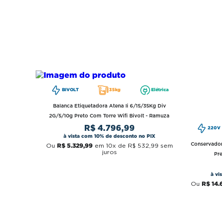
BIVOLT
35kg
Elétrica
Balanca Etiquetadora Atena Ii 6/15/35Kg Div
2G/5/10g Preto Com Torre Wifi Bivolt - Ramuza
R$
4
.
796
,
99
220V
à vista com 10% de desconto no PIX
Conservador
R$
5
.
329
,
99
Ou
em
10
x de
R$
532
,
99
sem
juros
Pr
à vi
R$
14
.
Ou