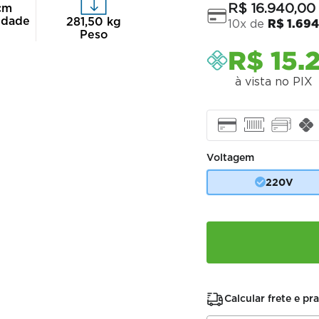
R$
16
.
940
,
00
cm
idade
281,50
kg
10
x de
R$
1
.
69
Peso
R$
15
.
à vista no PIX
Voltagem
220V
Calcular frete e pr