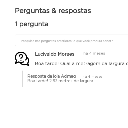
Perguntas & respostas
Aplicações Indicadas:
Lojas de conveniência
1 pergunta
Mercados de bairro
Empórios de laticínios
Setor de hortifrúti
Distribuidoras de frios
há 4 meses
Lucivaldo Moraes
NÃO indicado para: congelados ou produtos que necessite
NÃO acompanha: caixas plásticas de hortifrúti
Boa tarde! Qual a metragem da largura 
Especificações Técnicas:
Resposta da loja Acimaq
há 4 meses
Sistema de refrigeração: Ar forçado
Boa tarde! 2,63 metros de largura
Temperatura de trabalho: 0º a 7ºC
Iluminação: LED
Consumo médio: 0,6kw/h
Altura: 197cm
Largura: 263cm
Profundidade: 61cm
Peso: 281kg