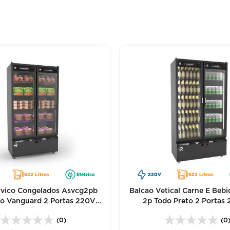
positor de auto serviço - nossa equipe responde com dados técni
622 Litros
Elétrica
220V
622 Litros
rvico Congelados Asvcg2pb
Balcao Vetical Carne E Bebi
to Vanguard 2 Portas 220V -
2p Todo Preto 2 Portas 
Refrimate
Refrimate
(0)
(0