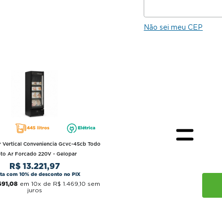
Não sei meu CEP
445 litros
Elétrica
 Vertical Conveniencia Gcvc-45cb Todo
eto Ar Forcado 220V - Gelopar
R$
13
.
221
,
97
sta com 10% de desconto no PIX
691
,
08
em
10
x de
R$
1
.
469
,
10
sem
juros