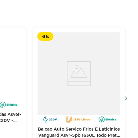
cos precisos. Use a caixa de perguntas logo abaixo do
-
8%
Elétrica
das Asvef-
220V
1.630 Litros
Elétrica
220V -
Balcao Auto Serviço Frios E Laticinios
)
Vanguard Asvr-5pb 1630L Todo Preto