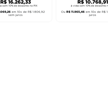
R$
16
.
262
,
33
R$
10
.
768
,
91
sta com 10% de desconto no PIX
à vista com 10% de desconto n
.
069
,
26
R$
11
.
965
,
46
em
10
x de
R$
1
.
806
,
92
Ou
em
10
x de
R$
1
.
sem juros
juros