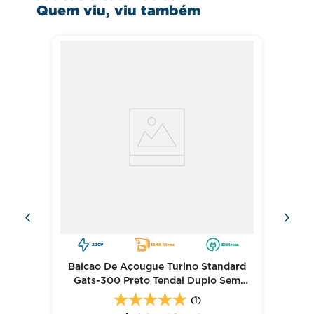
Quem viu, viu também
Peso: 181 kg
220V
1546 litros
Elétrica
Balcao De Açougue Turino Standard
Gats-300 Preto Tendal Duplo Sem
Deposito 220V - Gelopar
(1)