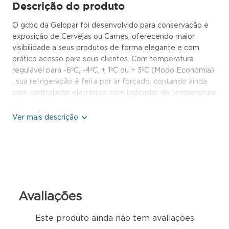
Descrição do produto
O gcbc da Gelopar foi desenvolvido para conservação e
exposição de Cervejas ou Carnes, oferecendo maior
visibilidade a seus produtos de forma elegante e com
prático acesso para seus clientes. Com temperatura
regulável para -6ºC, -4ºC, + 1ºC ou + 3ºC (Modo Economia)
, sua refrigeração é feita por ar forçado, contando ainda
com controlador eletrônico com indicador de temperatura
e degelo automático (frost free) total praticidade para o
dia-a-dia. Sua porta de vidro duplo temperado baixo
emissivo (sem aquecimento) conta com sistema de
fechamento automático, garantindo economia de energia
por menor perda de temperatura interna. A iluminação
interna do gcbc em LED dá ainda mais destaque aos
produtos expostos, contando ainda com interruptor de
fácil acesso. O gcbc acompanha 4 prateleiras aramadas
Avaliações
reguláveis e inclináveis, perfil porta etiquetas para melhor
identificação dos produtos e pés niveladores que
garantem total ajuste a qualquer tipo de piso. O modo
Este produto ainda não tem avaliações
economia da gcbc proporciona maior economia de