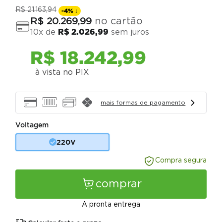
R$
21
.
163
,
94
-
4%
↓
no cartão
R$
20
.
269
,
99
10
x de
R$
2
.
026
,
99
sem juros
R$
18
.
242
,
99
à vista no PIX
mais formas de pagamento
Voltagem
220V
Compra segura
comprar
A pronta entrega