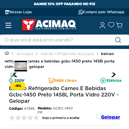
GANHE 10% OFF PAGANDO NO PIX
Nossas Lojas
Compre pelo Whatsapp
acougue
balcão refrigerado açougue
balcao
refrigerado carnes e bebidas gcbc-1450 preto 1458l porta
vidro 220v - gelopar
220V
1468 Litros
Elétrica
-
4%
Balcao Refrigerado Carnes E Bebidas
Gcbc-1450 Preto 1458L Porta Vidro 220V -
Gelopar
Modelo:
GCBC-1450
47985
PR
Seja o primeiro a avaliar