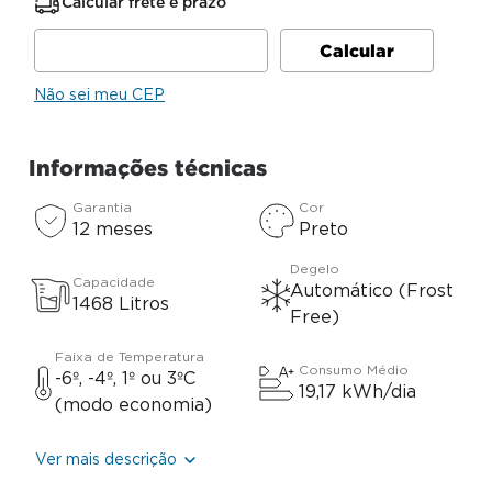
Calcular frete e prazo
Não sei meu CEP
Informações técnicas
Garantia
Cor
12 meses
Preto
Degelo
Capacidade
Automático (Frost
1468 Litros
Free)
Faixa de Temperatura
Consumo Médio
-6º, -4º, 1º ou 3ºC
19,17 kWh/dia
(modo economia)
Ver mais descrição