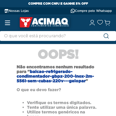
COMPRE COM CNPJ E GANHE 5% OFF
Nossas Lojas
Compre pelo Whatsapp
OOPS!
Não encontramos nenhum resultado
para "
balcao-refrigerado-
condimentador-gbpz-200-inox-2m-
556l-sem-cubas-220v---gelopar
"
O que eu devo fazer?
Verifique os termos digitados.
Tente utilizar uma única palavra.
Utilize termos genéricos na