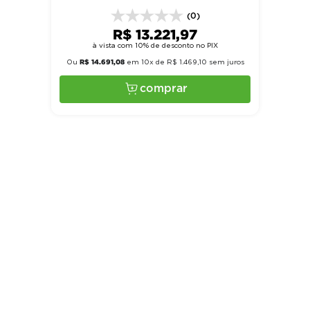
220V - Gelopar
(0)
R$
13
.
221
,
97
à vista com 10% de desconto no PIX
R$
14
.
691
,
08
Ou
em
10
x de
R$
1
.
469
,
10
sem juros
comprar