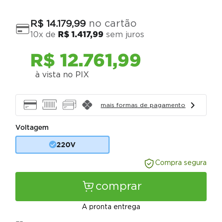
no cartão
R$
14
.
179
,
99
10
x de
R$
1
.
417
,
99
sem juros
R$
12
.
761
,
99
à vista no PIX
mais formas de pagamento
Voltagem
220V
Compra segura
comprar
A pronta entrega