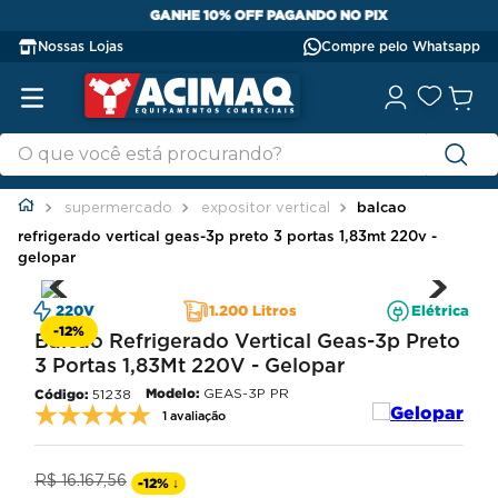
GANHE 10% OFF PAGANDO NO PIX
Nossas Lojas
Compre pelo Whatsapp
supermercado
expositor vertical
balcao
refrigerado vertical geas-3p preto 3 portas 1,83mt 220v -
gelopar
220V
1.200 Litros
Elétrica
-
12%
Balcao Refrigerado Vertical Geas-3p Preto
3 Portas 1,83Mt 220V - Gelopar
Modelo:
GEAS-3P PR
51238
1 avaliação
R$
16
.
167
,
56
-
12%
↓