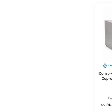
22
Conserv
Copro
à v
R$
Ou