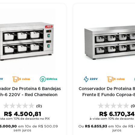
0V
6 cubas
Elétrica
220V
8 cubas
ador De Proteina 6 Bandejas
Conservador De Proteina 
h-6 220V - Red Chameleon
Frente E Fundo Coproa-
Red Chameleon
(0)
(0
R$
4
.
500
,
81
R$
6
.
170
,
34
ista com 10% de desconto no PIX
à vista com 10% de desconto 
5
.
000
,
90
R$
6
.
855
,
93
em
10
x de
R$
500
,
09
Ou
em
10
x de
R$
sem juros
juros