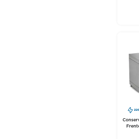
22
Conserv
Frent