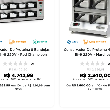
0V
8 bandejas
Elétrica
220V
2,5kg por cuba
ador De Proteina 8 Bandejas
Conservador De Proteina 
h-8 220V - Red Chameleon
Ef-9 220V - Marche
(0)
(0
R$
6
.
470
,
20
R$
2
.
856
,
61
R$
4
.
742
,
99
R$
2
.
340
,
0
ista com 10% de desconto no PIX
à vista com 10% de desconto 
269
,
99
R$
2
.
600
,
00
em
10
x de
R$
526
,
99
sem
Ou
em
10
x de
juros
sem juros