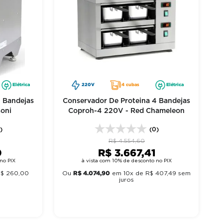
Elétrica
220V
4 cubas
Elétrica
4 Bandejas
Conservador De Proteina 4 Bandejas
soni
Coproh-4 220V - Red Chameleon
)
(0)
R$
4
.
554
,
60
0
R$
3
.
667
,
41
no PIX
à vista com 10% de desconto no PIX
R$
4
.
074
,
90
R$
260
,
00
Ou
em
10
x de
R$
407
,
49
sem
juros