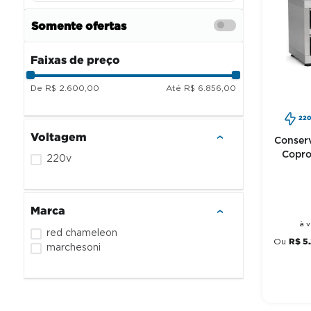
Somente ofertas
Faixas de preço
R$ 2.600,00
R$ 6.856,00
22
Voltagem
Conserv
Copro
220v
Marca
à v
red chameleon
R$
5
.
Ou
marchesoni