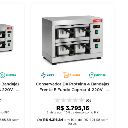
Elétrica
220V
4 cubas
Elétrica
8 Bandejas
Conservador De Proteina 4 Bandejas
8 220V -
Frente E Fundo Coproa-4 220V -
Red Chameleon
)
(0)
R$
3
.
795
,
16
no PIX
à vista com 10% de desconto no PIX
R$
4
.
216
,
84
685
,
59
sem
Ou
em
10
x de
R$
421
,
68
sem
juros