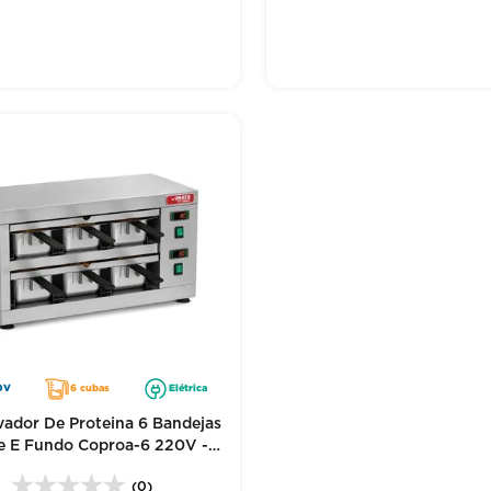
0V
6 cubas
Elétrica
ador De Proteina 6 Bandejas
e E Fundo Coproa-6 220V -
Red Chameleon
(0)