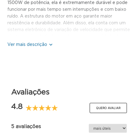
1500W de potência, ela é extremamente durável e pode
funcionar por mais tempo sem interrupções e com baixo
ruído. A estrutura do motor em aço garante maior
resistência e durabilidade. Além disso, ela conta com um
sistema eletrônico de variação de velocidade que permite
ajustar a velocidade de acordo com a necessidade da
receita. E o melhor de tudo é que ela é bivolt automático
(127V/220V), pesa apenas 8,1 kg e vem acompanhada de
batedor espiral, batedor raquete e batedor globo. O tacho
em aço inox garante maior durabilidade e facilidade na
limpeza. O gabinete em polímero injetado de alta
resistência e o chassi em aço estampado com
acabamento em pintura epóxi garantem maior segurança
Avaliações
e estabilidade durante o uso. Com a Batedeira Planetária
Eclair, você tem a combinação perfeita de praticidade e
desempenho profissional.
4.8
QUERO AVALIAR
Características Técnicas:
Estrutura em aço carbono com acabamento em pintura
5 avaliações
epóxi