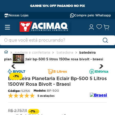
GANHE 10% OFF PAGANDO NO PIX
Nossas Lojas
Compre pelo Whatsapp
padaria e confeitaria
batedeira
batedeira
planetaria eclair bp-500 5 litros 1500w rosa bivolt - braesi
BIVOLT
5 Litros
Elétrica
-
7%
Batedeira Planetaria Eclair Bp-500 5 Litros
1500W Rosa Bivolt - Braesi
Modelo:
BP-500
52156
5 avaliações
R$
2
.
757
,
11
-
7%
↓