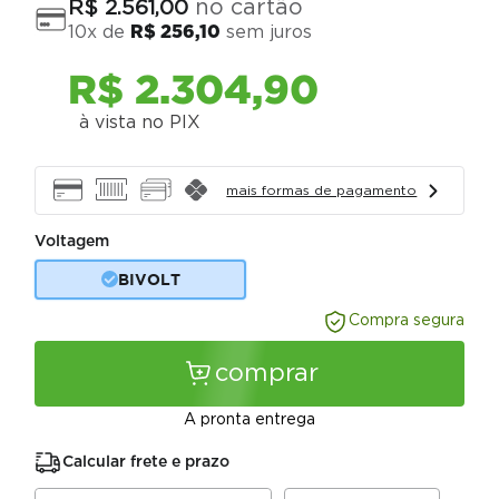
no cartão
R$
2
.
561
,
00
10
x de
R$
256
,
10
sem juros
R$
2
.
304
,
90
à vista no PIX
mais formas de pagamento
Voltagem
BIVOLT
Compra segura
comprar
A pronta entrega
Calcular frete e prazo