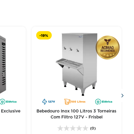
-
19%
Elétrica
127V
100 Litros
Elétrica
 Exclusive
Bebedouro Inox 100 Litros 3 Torneiras
Com Filtro 127V - Frisbel
(0)