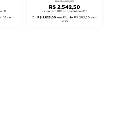
R$
3
.
490
,
32
R$
2
.
542
,
50
o PIX
à vista com 10% de desconto no PIX
R$
2
.
825
,
00
64
,
16
sem
Ou
em
10
x de
R$
282
,
50
sem
juros