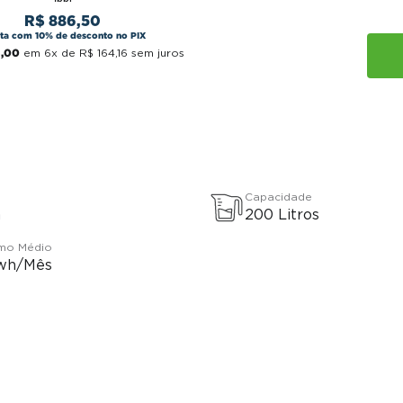
R$
886
,
50
sta com 10% de desconto no PIX
5
,
00
em
6
x de
R$
164
,
16
sem juros
Capacidade
a
200 Litros
mo Médio
wh/Mês