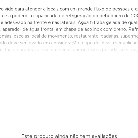
nvolvido para atender a locais com um grande fluxo de pessoas e
e a poderosa capacidade de refrigeração do bebedouro de 200 li
 adesivado na frente e nas laterais. Água filtrada gelada de qual
o, aparador de água frontal em chapa de aço inox com dreno. Refr
emias, escolas local de movimento, restaurante, padarias, super
o deve ser levado em consideração o tipo de local a ser aplicado
dústria de produção leve ou menos para indústria pesada, construçã
agilizam o uso e facilitam a higienização e a manutenção
Este produto ainda não tem avaliações
eado