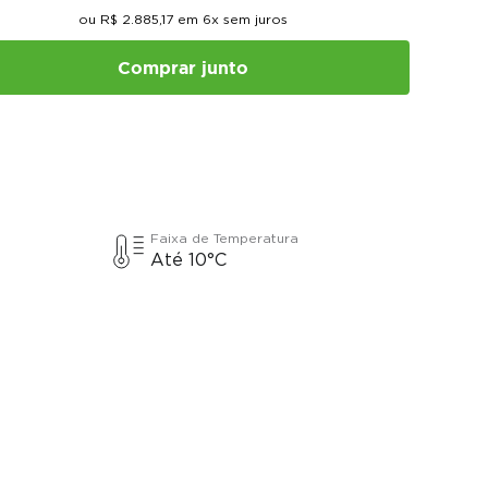
ou
R$
2
.
885
,
17
em
6
x sem juros
Comprar junto
Faixa de Temperatura
Até 10°C