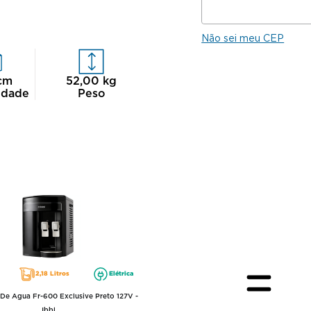
Não sei meu CEP
cm
52,00
kg
idade
Peso
2,18 Litros
Elétrica
 De Agua Fr-600 Exclusive Preto 127V -
Ibbl