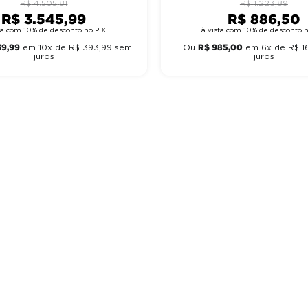
R$
4
.
505
,
81
R$
1
.
223
,
89
R$
3
.
545
,
99
R$
886
,
50
sta com 10% de desconto no PIX
à vista com 10% de desconto n
39
,
99
R$
985
,
00
em
10
x de
R$
393
,
99
sem
Ou
em
6
x de
R$
1
juros
juros