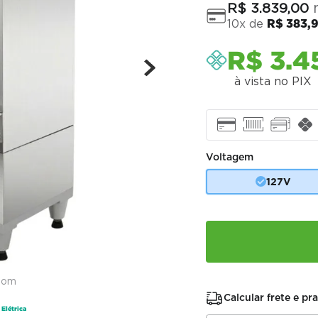
n
R$
3
.
839
,
00
10
x de
R$
383
,
R$
3
.
4
à vista no PIX
Voltagem
127V
oom
Calcular frete e pr
Elétrica