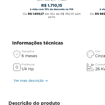
R$
1
.
710
,
15
à vista com 10% de desconto no PIX
à vi
R$
1
.
900
,
17
R$
98
Ou
em
10
x de
R$
190
,
01
sem
Ou
juros
Informações técnicas
Garantia
Cor
6 meses
Cinz
Potência
Consu
1/4 Hp
26 K
Ver mais descrição
Descrição do produto