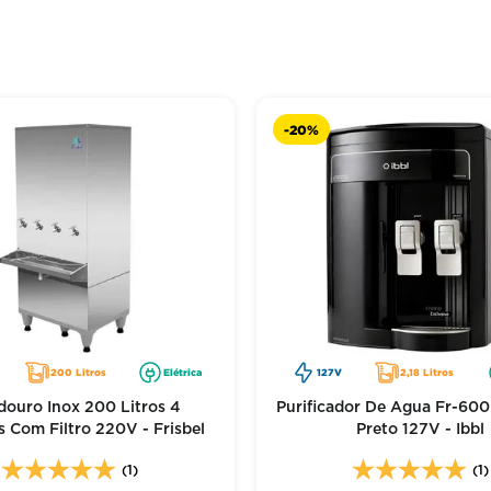
-
20%
200 Litros
Elétrica
127V
2,18 Litros
ouro Inox 200 Litros 4
Purificador De Agua Fr-600
s Com Filtro 220V - Frisbel
Preto 127V - Ibbl
(1)
(1)