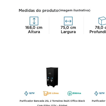
Medidas do produto
(imagem ilustrativa)
168,0
cm
75,0
cm
78,0
Altura
Largura
Profund
127V
25 Litros
Elétrica
127V
Purificador Bancada 25L 2 Torneiras Ra25 Office Black
Purificador
Com Filtro 127V - Frisbel