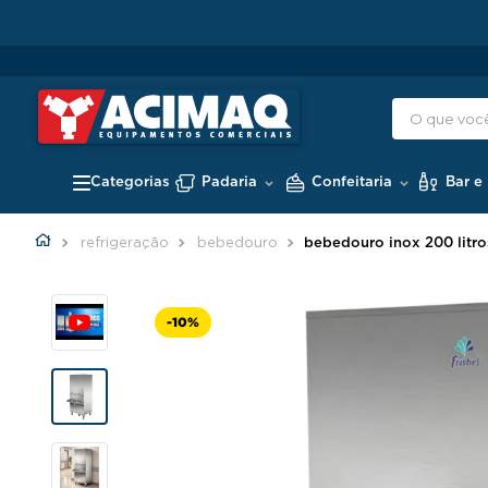
Padaria
Confeitaria
Bar e
refrigeração
bebedouro
bebedouro inox 200 litros 
-
10%