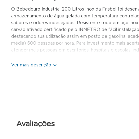
O Bebedouro Industrial 200 Litros Inox da Frisbel foi dese
armazenamento de água gelada com temperatura controlada 
sabores e odores indesejados. Resistente todo em aço inox e
carvão ativado certificado pelo INMETRO de fácil instalaçã
destacando sua utilização assim em posto de gasolina, acad
média) 600 pessoas por hora. Para investimento mais acertad
atender mais pessoas em escritórios, hospitais e escolas, in
Características Técnicas:
Gás r34a inofensivo à camada de ozônio
Gabinete em chapa eletrozincada pintada ou aço inox 430
Totalmente desmontável, fácil reposição e baixo custo
Termostato com 7 níveis de temperatura
Reservatório 200 litros em aço inox 304
Com serpentina de cobre externa
Não altera as propriedades da água e facilita a higienização
Torneiras metálicas de alta resistência e grande vazão, que 
Avaliações
Reservatório em PP isolado termicamente em EPS
Termostato regulável fixado na parte traseira
Baixo consumo de energia: sistema de refrigeração balanc