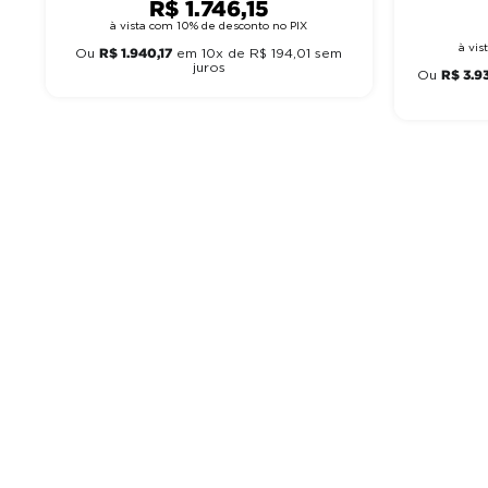
R$
1
.
746
,
15
à vista com 10% de desconto no PIX
à vi
R$
1
.
940
,
17
Ou
em
10
x de
R$
194
,
01
sem
juros
R$
3
.
9
Ou