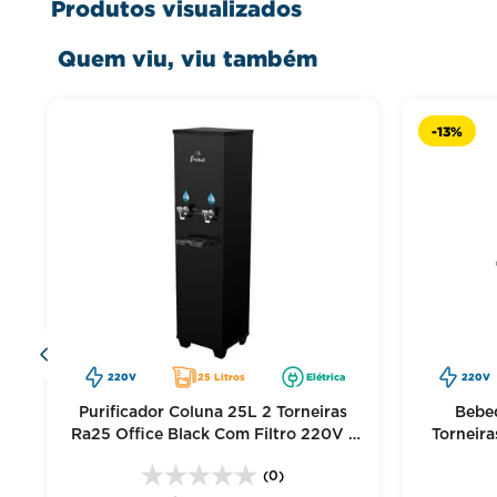
Produtos visualizados
Manufatura pesada e quente: 89 Pessoas
Quem viu, viu também
-
13%
220V
25 Litros
Elétrica
220V
Purificador Coluna 25L 2 Torneiras
Bebed
Ra25 Office Black Com Filtro 220V -
Torneira
Frisbel
(0)