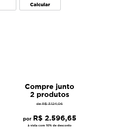
Compre junto
2 produtos
de
R$
3
.
124
,
06
R$
2
.
596
,
65
por
à vista com 10% de desconto