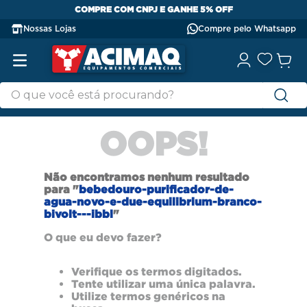
COMPRE COM CNPJ E GANHE 5% OFF
Nossas Lojas
Compre pelo Whatsapp
OOPS!
Não encontramos nenhum resultado
para "
bebedouro-purificador-de-
agua-novo-e-due-equilibrium-branco-
bivolt---ibbl
"
O que eu devo fazer?
Verifique os termos digitados.
Tente utilizar uma única palavra.
Utilize termos genéricos na