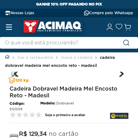
GANHE 10% OFF PAGANDO NO PIX
Nossas Lojas
Compre pelo Whatsapp
bar e restaurante
mesa e cadeira
cadeira
dobravel madeira mel encosto reto - madesil
120 kg
Cadeira Dobravel Madeira Mel Encosto
Reto - Madesil
Modelo:
Dobravel
50009
Seja o primeiro a avaliar
no cartão
R$
129
,
34