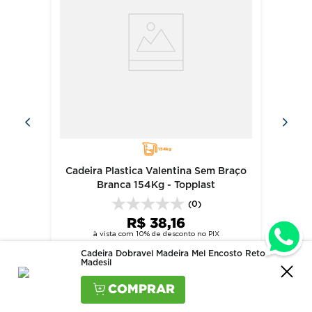
154kg
Cadeira Plastica Valentina Sem Braço
Branca 154Kg - Topplast
(0)
R$
38
,
16
à vista com 10% de desconto no PIX
R$
42
,
40
Ou
em
1
x de
R$
42
,
40
sem juros
Cadeira Dobravel Madeira Mel Encosto Reto -
Madesil
comprar