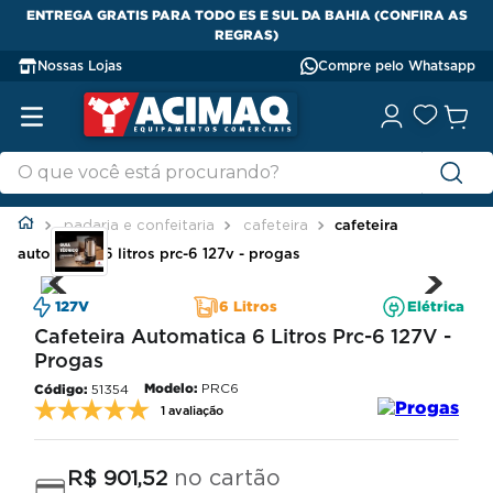
ENTREGA GRATIS PARA TODO ES E SUL DA BAHIA (CONFIRA AS
REGRAS)
Nossas Lojas
Compre pelo Whatsapp
padaria e confeitaria
cafeteira
cafeteira
automatica 6 litros prc-6 127v - progas
127V
6 Litros
Elétrica
Cafeteira Automatica 6 Litros Prc-6 127V -
Progas
Modelo:
PRC6
51354
1 avaliação
no cartão
R$
901
,
52