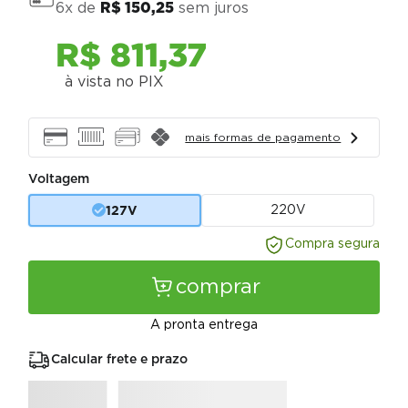
6
x de
R$
150
,
25
sem juros
R$
811
,
37
à vista no PIX
mais formas de pagamento
Voltagem
127V
220V
Compra segura
comprar
A pronta entrega
Calcular frete e prazo