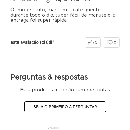
comprador verificado
Potência: 1500W, conforme página da fabricante
Estrutura: aço inox e polímero de alta resistência
Ótimo produto, mantém o café quente
durante todo o dia, super fácil de manuseio, a
Torneira: dosadora
entrega foi super rápida.
Funcionamento: elétrico
Painel: interruptor geral com LEDs indicadores de
funcionamento
Diferencial: operação simples, estrutura resistente e fácil
esta avaliação foi útil?
0
0
serviço do café
Aplicação: uso comercial, escritórios, restaurantes,
padarias, hotéis, eventos e ambientes corporativos
Dimensões do produto:
Perguntas & respostas
Altura: 44cm | Largura: 27,5cm | Profundidade: 27,5cm
Peso: 2,14 kg
Este produto ainda não tem perguntas
SEJA O PRIMEIRO A PERGUNTAR