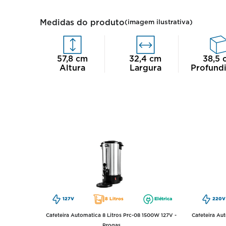
Medidas do produto
(imagem ilustrativa)
57,8
cm
32,4
cm
38,5
Altura
Largura
Profund
127V
8 Litros
Elétrica
220V
Cafeteira Automatica 8 Litros Prc-08 1500W 127V -
Cafeteira Aut
Progas