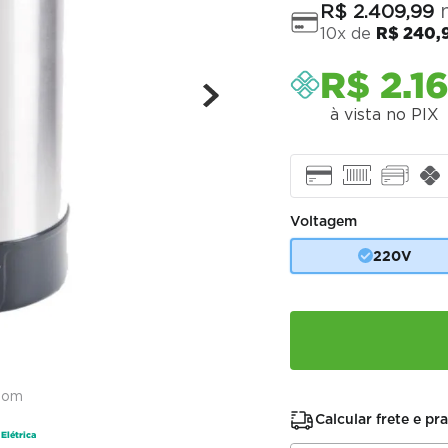
n
R$
2
.
409
,
99
10
x de
R$
240
,
R$
2
.
1
à vista no PIX
Voltagem
220V
oom
Calcular frete e pr
Elétrica