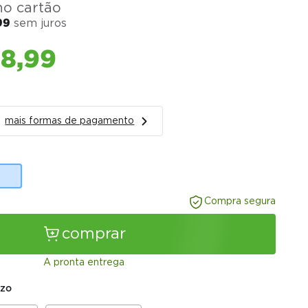
o cartão
99
sem juros
68
,
99
mais formas de pagamento
Compra segura
comprar
A pronta entrega
azo