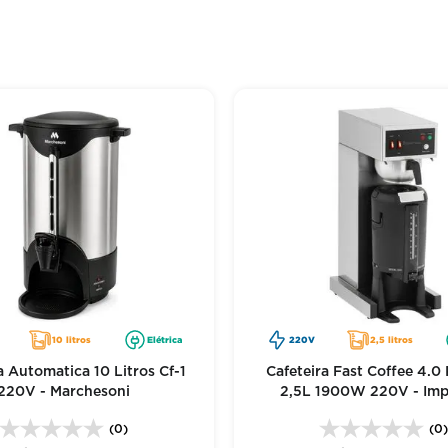
10 litros
Elétrica
220V
2,5 litros
a Automatica 10 Litros Cf-1
Cafeteira Fast Coffee 4.0
220V - Marchesoni
2,5L 1900W 220V - Im
(0)
(0