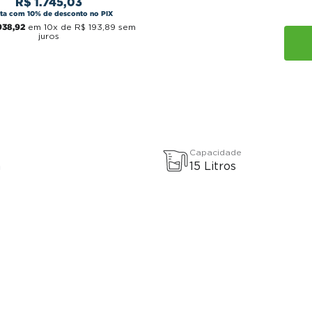
R$
1
.
745
,
03
sta com 10% de desconto no PIX
938
,
92
em
10
x de
R$
193
,
89
sem
juros
Capacidade
a
15 Litros