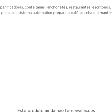
panificadoras, confeitarias, lanchonetes, restaurantes, escritórios
l ou pano, seu sistema automático prepara o café sozinha e o man
 para o uso doméstico
71 de 2009
Este produto ainda não tem avaliações