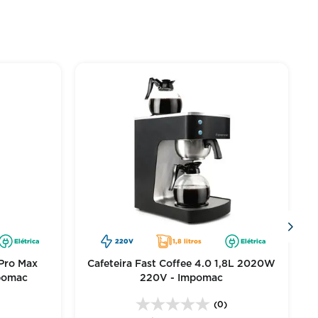
Elétrica
220V
1,8 litros
Elétrica
 Pro Max
Cafeteira Fast Coffee 4.0 1,8L 2020W
pomac
220V - Impomac
)
(0)