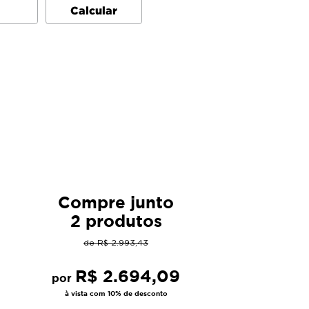
Compre junto
2 produtos
de
R$
2
.
993
,
43
R$
2
.
694
,
09
por
à vista com 10% de desconto