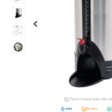
Passe mouse para dar z
220V
15 Litros