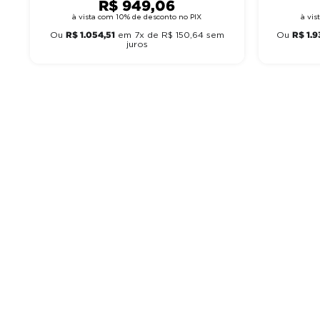
R$
949
,
06
à vista com 10% de desconto no PIX
à vi
R$
1
.
054
,
51
R$
1
.
9
Ou
em
7
x de
R$
150
,
64
sem
Ou
juros