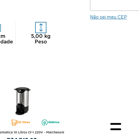
Não sei meu CEP
cm
5,00
kg
idade
Peso
10 litros
Elétrica
omatica 10 Litros Cf-1 220V - Marchesoni