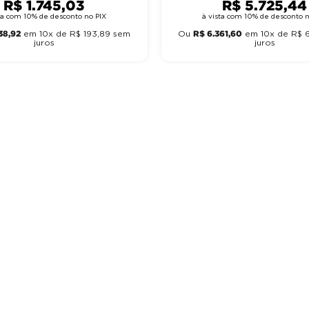
R$
1
.
745
,
03
R$
5
.
725
,
44
sta com 10% de desconto no PIX
à vista com 10% de desconto n
38
,
92
R$
6
.
361
,
60
em
10
x de
R$
193
,
89
sem
Ou
em
10
x de
R$
juros
juros