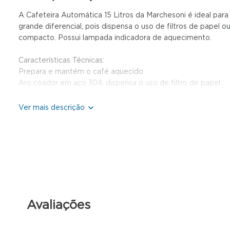
A Cafeteira Automática 15 Litros da Marchesoni é ideal para 
grande diferencial, pois dispensa o uso de filtros de pape
compacto. Possui lampada indicadora de aquecimento.
Características Técnicas:
Prepara e mantém o café aquecido
Aro coador em aço 304, dispensa o uso de filtro de papel
Corpo em aço escovado
Pingadeira removível para fácil limpeza
Lâmpada indicadora de aquecimento
Ideal para buffets, consultórios, escritórios, comércio e até
Modelo exclusivo: Prática, compacta e econômica
Automática: Prepara o café sozinha
Produto certificado de acordo com a portaria Inmetro nº 3
Avaliações