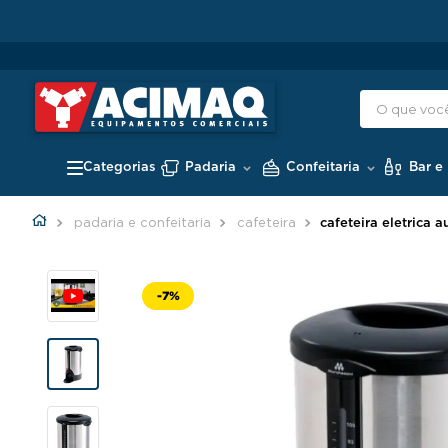
Padaria
Confeitaria
Bar e
padaria e confeitaria
cafeteira
cafeteira eletrica 
-
7%