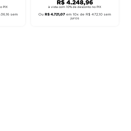
R$
4
.
248
,
96
o PIX
à vista com 10% de desconto no PIX
R$
4
.
721
,
07
636
,
16
sem
Ou
em
10
x de
R$
472
,
10
sem
juros