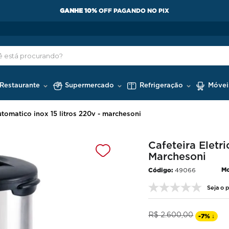
GANHE 10%
OFF PAGANDO NO PIX
 Restaurante
Supermercado
Refrigeração
Móvei
automatico inox 15 litros 220v - marchesoni
Cafeteira Eletr
Marchesoni
Mo
49066
Seja o p
R$
2
.
600
,
00
-
7%
↓