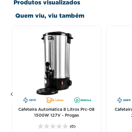
Produtos visualizados
Quem viu, viu também
127V
8 Litros
Elétrica
220V
Cafeteira Automatica 8 Litros Prc-08
Cafeteir
1500W 127V - Progas
(0)