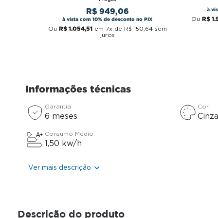
à vi
R$
949
,
06
R$
1
.
Ou
à vista com 10% de desconto no PIX
R$
1
.
054
,
51
Ou
em
7
x de
R$
150
,
64
sem
juros
Informações técnicas
Garantia
Cor
6 meses
Cinz
Consumo Médio
1,50 kw/h
Ver mais descrição
Descrição do produto