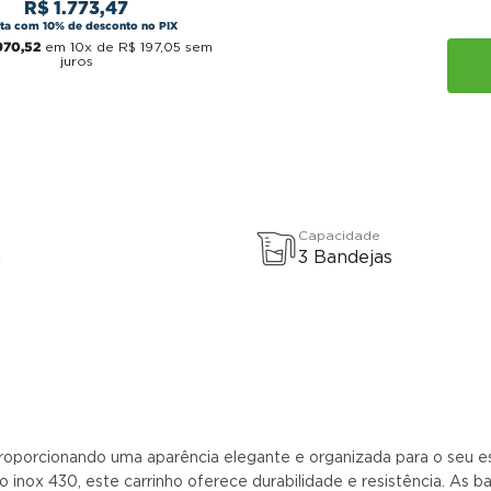
R$
1
.
773
,
47
sta com 10% de desconto no PIX
970
,
52
em
10
x de
R$
197
,
05
sem
juros
Capacidade
a
3 Bandejas
 proporcionando uma aparência elegante e organizada para o seu e
ço inox 430, este carrinho oferece durabilidade e resistência. A