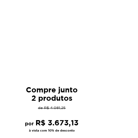
Compre junto
2 produtos
de
R$
4
.
081
,
25
R$
3
.
673
,
13
por
à vista com 10% de desconto