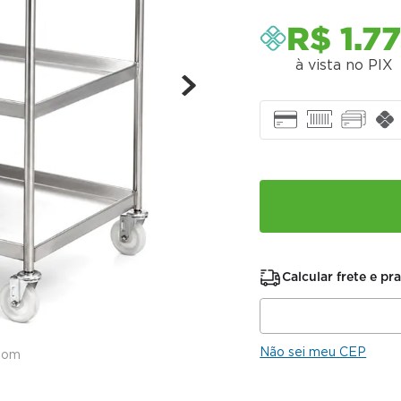
R$
1
.
77
à vista no PIX
Calcular frete e pr
Não sei meu CEP
oom