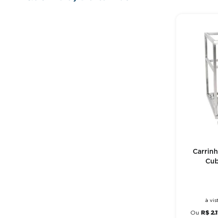
Carrinh
Cub
à vi
R$
2
.
Ou