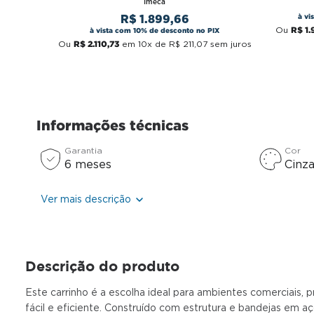
Imeca
à vi
R$
1
.
899
,
66
R$
1
.
Ou
à vista com 10% de desconto no PIX
R$
2
.
110
,
73
Ou
em
10
x de
R$
211
,
07
sem juros
Informações técnicas
Garantia
Cor
6 meses
Cinz
Ver mais descrição
Descrição do produto
Este carrinho é a escolha ideal para ambientes comerciais,
fácil e eficiente. Construído com estrutura e bandejas em a