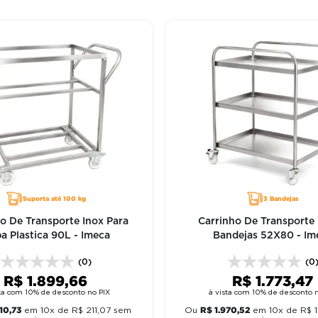
Suporta até 100 kg
3 Bandejas
o De Transporte Inox Para
Carrinho De Transporte 
a Plastica 90L - Imeca
Bandejas 52X80 - Im
(0)
(0
R$
1
.
899
,
66
R$
1
.
773
,
47
sta com 10% de desconto no PIX
à vista com 10% de desconto n
110
,
73
R$
1
.
970
,
52
em
10
x de
R$
211
,
07
sem
Ou
em
10
x de
R$