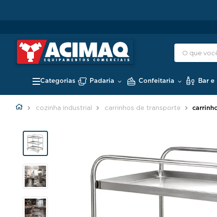
Padaria
Confeitaria
Bar e
cozinha industrial
carrinhos de transporte
carrinh