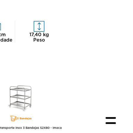
cm
17,40
kg
idade
Peso
3 Bandejas
Transporte Inox 3 Bandejas 52X80 - Imeca