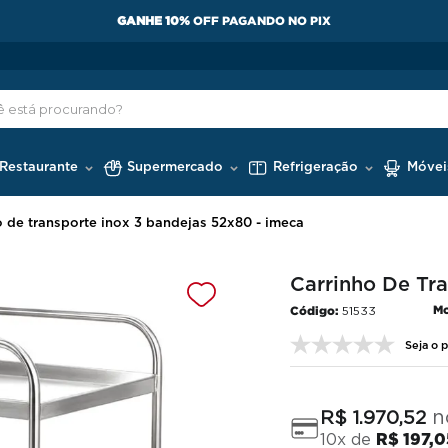
COMPRE COM CNPJ E GANHE 5% OFF
 Restaurante
Supermercado
Refrigeração
Móvei
o de transporte inox 3 bandejas 52x80 - imeca
Carrinho De Tr
Mo
51533
Seja o p
n
R$
1
.
970
,
52
10
x de
R$
197
,
0