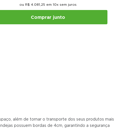
ou
R$
4
.
081
,
25
em
10
x sem juros
Comprar junto
spaço, além de tornar o transporte dos seus produtos mais
s bandejas possuem bordas de 4cm, garantindo a segurança