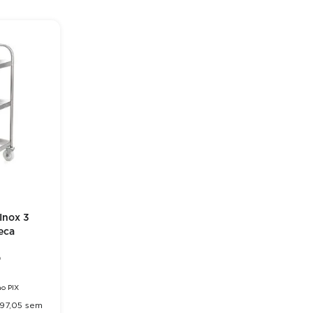
Inox 3
eca
)
o PIX
197
,
05
sem