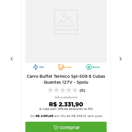
127V
8 cubas
Elétrica
Carro Buffet Termico Spl-509 8 Cubas
Quentes 127V - Spolu
(0)
R$
2
.
908
,
00
R$
2
.
331
,
90
à vista com 10% de desconto no PIX
R$
2
.
591
,
00
Ou
em
10
x de
R$
259
,
10
sem juros
comprar