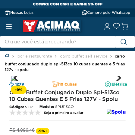
COMPRE COM CNPJ E GANHE 5% OFF
Nossas Lojas
Compre pelo Whatsapp
bar e restaurante
carro buffet self service
carro
buffet conjugado duplo spl-513co 10 cubas quentes e 5 frias
127v - spolu
127V
10 Cubas
Elétrica
-
9%
Carro Buffet Conjugado Duplo Spl-513co
10 Cubas Quentes E 5 Frias 127V - Spolu
Modelo:
SPL513CO
51821
Seja o primeiro a avaliar
R$
4
.
896
,
46
-
9%
↓