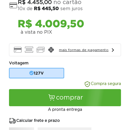
no cartão
R$
4
.
455
,
00
10
x de
R$
445
,
50
sem juros
R$
4
.
009
,
50
à vista no PIX
mais formas de pagamento
Voltagem
127V
Compra segura
comprar
A pronta entrega
Calcular frete e prazo