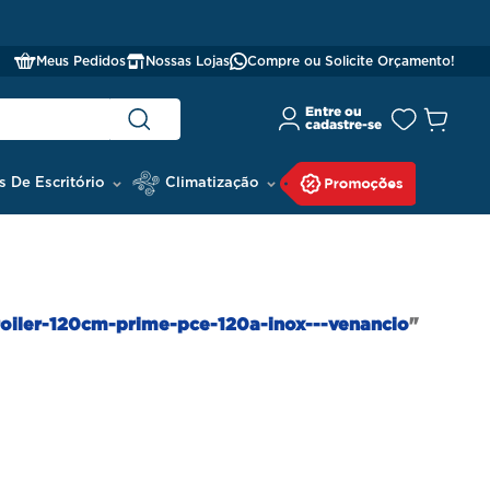
Meus Pedidos
Nossas Lojas
Compre ou Solicite Orçamento!
s De Escritório
Climatização
oiler-120cm-prime-pce-120a-inox---venancio
"