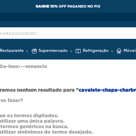
GANHE 10%
OFF PAGANDO NO PIX
 Restaurante
Supermercado
Refrigeração
Móvei
0a-inox---venancio
ramos nenhum resultado para "
cavalete-chapa-charbr
vo fazer?
que os termos digitados.
utilizar uma única palavra.
e termos genéricos na busca.
utilizar sinônimos do termo desejado.