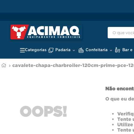
Padaria
Confeitaria
Bar e
cavalete-chapa-charbroiler-120cm-prime-pce-12
Não encont
O que eu de
OOPS!
Verifi
Tente 
Utiliz
Tente 