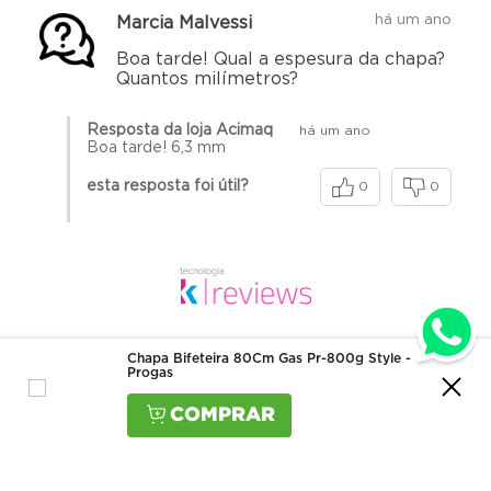
há um ano
Marcia Malvessi
Boa tarde! Qual a espesura da chapa?
Quantos milímetros?
Resposta da loja Acimaq
há um ano
Boa tarde! 6,3 mm
esta resposta foi útil?
0
0
Chapa Bifeteira 80Cm Gas Pr-800g Style -
Progas
Produtos visualizados
Quem viu, viu também
-
23%