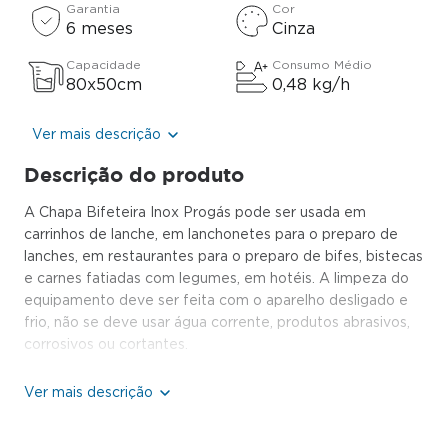
Garantia
Cor
6 meses
Cinza
Capacidade
Consumo Médio
80x50cm
0,48 kg/h
Ver mais descrição
Descrição do produto
A Chapa Bifeteira Inox Progás pode ser usada em
carrinhos de lanche, em lanchonetes para o preparo de
lanches, em restaurantes para o preparo de bifes, bistecas
e carnes fatiadas com legumes, em hotéis. A limpeza do
equipamento deve ser feita com o aparelho desligado e
frio, não se deve usar água corrente, produtos abrasivos,
corrosivos ou cortantes.
Características Técnicas:
Estrutura em aço inox escovado
Chapa para fritura reforçada e inteiriça