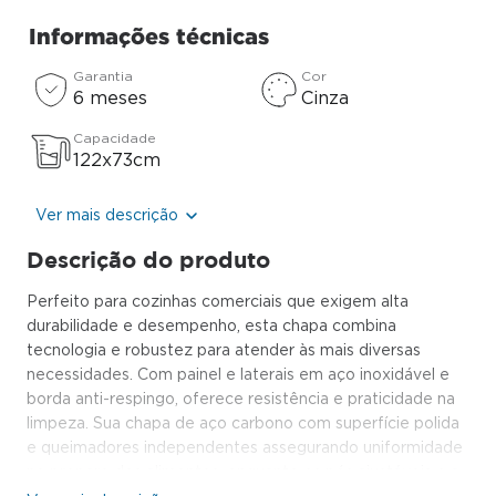
Informações técnicas
Garantia
Cor
6 meses
Cinza
Capacidade
122x73cm
Ver mais descrição
Descrição do produto
Perfeito para cozinhas comerciais que exigem alta
durabilidade e desempenho, esta chapa combina
tecnologia e robustez para atender às mais diversas
necessidades. Com painel e laterais em aço inoxidável e
borda anti-respingo, oferece resistência e praticidade na
limpeza. Sua chapa de aço carbono com superfície polida
e queimadores independentes assegurando uniformidade
no preparo dos alimentos, enquanto os pés ajustáveis e a