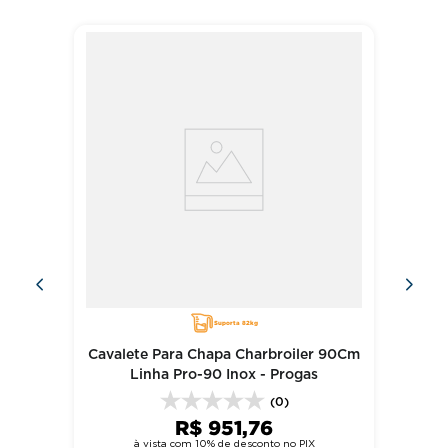
Quem viu, viu também
Suporta 82kg
Cavalete Para Chapa Charbroiler 90Cm
Linha Pro-90 Inox - Progas
(0)
R$
951
,
76