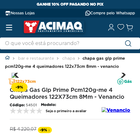
GANHE 10% OFF PAGANDO NO PIX
Nossas Lojas
Compre pelo Whatsapp
bar e restaurante
chapa
chapa gas glp prime
pcm120g-me 4 queimadores 122x73cm 8mm - venancio
122x73cm
Gás
-
9%
Chapa Gas Glp Prime Pcm120g-me 4
Queimadores 122X73cm 8Mm - Venancio
Modelo:
54501
Seja o primeiro a avaliar
R$
4
.
220
,
07
-
9%
↓