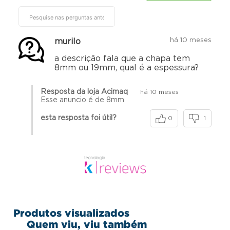
FAZER PERGUNTA
Pés de 4" (102 mm) ajustáveis, em aço carbono cromado
Consumo: 2,124 kg/h
Potência: 23.712 kcal/h
há 10 meses
murilo
Dimensões do produto montado:
Altura: 42,8cm | Largura: 122cm | Profundidade: 73cm
a descrição fala que a chapa tem
Peso: 143kg
8mm ou 19mm, qual é a espessura?
Resposta da loja Acimaq
há 10 meses
Esse anuncio é de 8mm
esta resposta foi útil?
0
1
Produtos visualizados