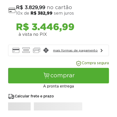
no cartão
R$
3
.
829
,
99
10
x de
R$
382
,
99
sem juros
R$
3
.
446
,
99
à vista no PIX
mais formas de pagamento
Compra segura
comprar
A pronta entrega
Calcular frete e prazo