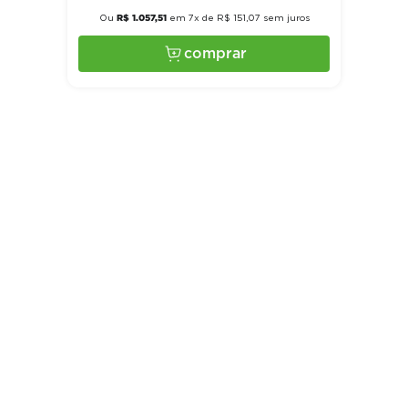
à vista com 10% de desconto no PIX
R$
1
.
057
,
51
Ou
em
7
x de
R$
151
,
07
sem juros
comprar