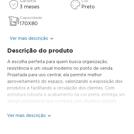
Garantia
Cor
3 meses
Preto
Capacidade
170X80
Ver mais descrição
Descrição do produto
A escolha perfeita para quem busca organização,
resistência e um visual moderno no ponto de venda.
Projetada para uso central, ela permite melhor
aproveitamento do espaço, valorizando a exposição dos
produtos e facilitando a circulação dos clientes. Com
estrutura robusta e acabamento na cor preta, entrega um
design profissional que combina com diversos layouts
comerciais. É compatível com os sistemas F40 e F50,
assegurando versatilidade na montagem e adaptação
conforme a necessidade da sua loja. Perfeita para
supermercados, lojas de conveniência, atacados e