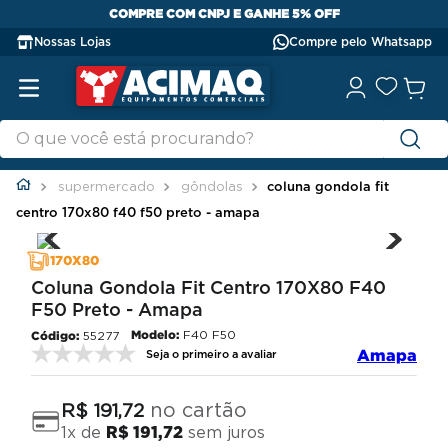
COMPRE COM CNPJ E GANHE 5% OFF
Nossas Lojas
Compre pelo Whatsapp
supermercado
gôndolas
coluna gondola fit
centro 170x80 f40 f50 preto - amapa
170X80
Coluna Gondola Fit Centro 170X80 F40
F50 Preto - Amapa
Modelo:
F40 F50
55277
Amapa
Seja o primeiro a avaliar
no cartão
R$
191
,
72
1
x de
R$
191
,
72
sem juros