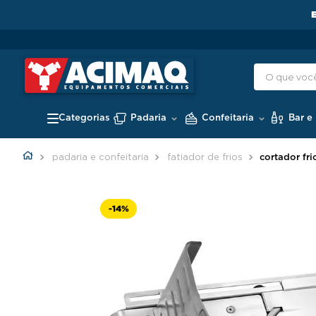
Padaria
Confeitaria
Bar e
padaria e confeitaria
fatiador de frios
cortador fr
-
14%