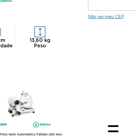
Elétrica
Não sei meu CEP
cm
13,60
kg
idade
Peso
220V
Elétrica
Frios Semi Automatico Fatiato-250 Inox