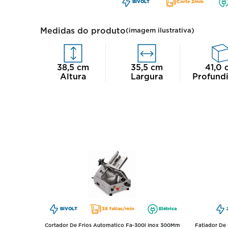
BIVOLT
Corte 2mm
Medidas do produto
(imagem ilustrativa)
38,5
cm
35,5
cm
41,0
Altura
Largura
Profund
BIVOLT
38 fatias/min
Elétrica
Cortador De Frios Automatico Fa-300l Inox 300Mm
Fatiador De 