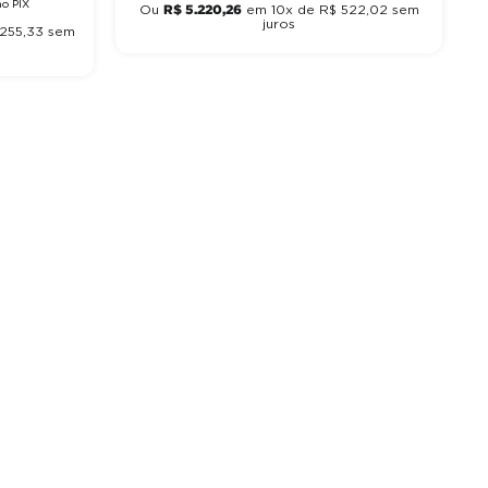
o PIX
R$
5
.
220
,
26
Ou
em
10
x de
R$
522
,
02
sem
juros
255
,
33
sem