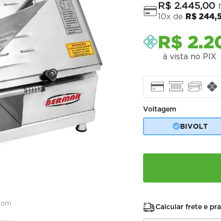
n
R$
2
.
445
,
00
10
x de
R$
244
,
R$
2
.
2
à vista no PIX
Voltagem
BIVOLT
oom
Calcular frete e pr