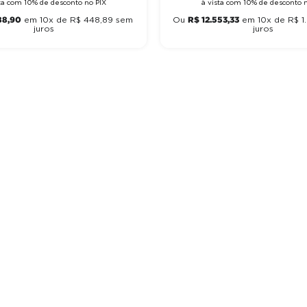
sta com 10% de desconto no PIX
à vista com 10% de desconto n
88
,
90
R$
12
.
553
,
33
em
10
x de
R$
448
,
89
sem
Ou
em
10
x de
R$
1
.
juros
juros