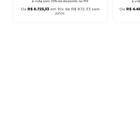
à vista com 10% de desconto no PIX
à vi
R$
8
.
723
,
33
R$
4
.
4
Ou
em
10
x de
R$
872
,
33
sem
Ou
juros