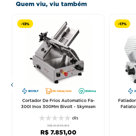
Quem viu, viu também
-
13%
-
17%
m
BIVOLT
38 fatias/min
Elétrica
Cortador De Frios Automatico Fa-
Fatiado
300l Inox 300Mm Bivolt - Skymsen
Fatiat
(0)
R$
9
.
974
,
84
R$
7
.
851
,
00