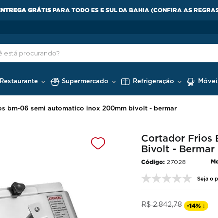
GANHE 10%
OFF PAGANDO NO PIX
 Restaurante
Supermercado
Refrigeração
Móvei
ios bm-06 semi automatico inox 200mm bivolt - bermar
Cortador Frio
Bivolt - Bermar
Mo
27028
Seja o p
R$
2
.
842
,
78
-
14%
↓