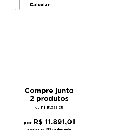
Compre junto
2 produtos
de
R$
15
.
356
,
05
R$
11
.
891
,
01
por
à vista com 10% de desconto