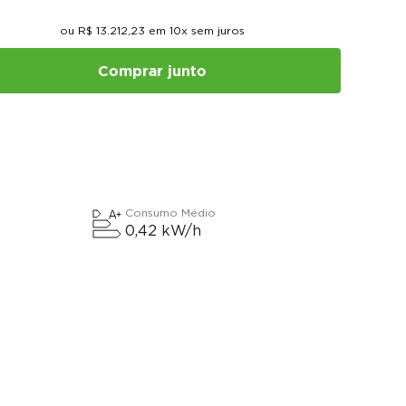
ou
R$
13
.
212
,
23
em
10
x sem juros
Comprar junto
Consumo Médio
0,42 kW/h