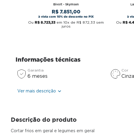
Bivolt - Skymsen
L
R$
7
.
851
,
00
à vista com 10% de desconto no PIX
à vi
R$
8
.
723
,
33
R$
4
.
Ou
em
10
x de
R$
872
,
33
sem
Ou
juros
Informações técnicas
Garantia
Cor
6 meses
Cinz
Ver mais descrição
Descrição do produto
Cortar frios em geral e legumes em geral