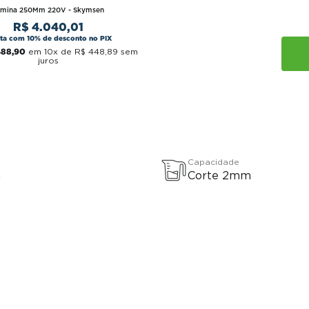
amina 250Mm 220V - Skymsen
R$
4
.
040
,
01
sta com 10% de desconto no PIX
488
,
90
em
10
x de
R$
448
,
89
sem
juros
Capacidade
a
Corte 2mm