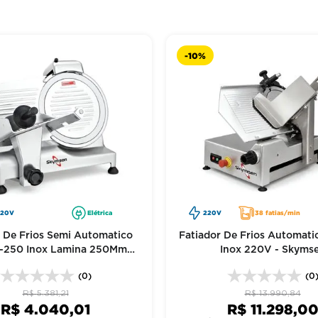
-
10%
220V
Elétrica
220V
38 fatias/min
r De Frios Semi Automatico
Fatiador De Frios Automat
o-250 Inox Lamina 250Mm
Inox 220V - Skyms
220V - Skymsen
(0)
(0
R$
5
.
381
,
21
R$
13
.
990
,
84
R$
4
.
040
,
01
R$
11
.
298
,
0