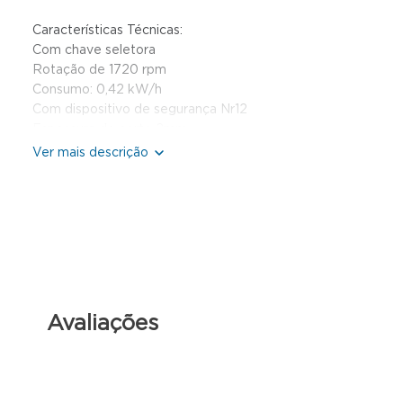
Características Técnicas:
Com chave seletora
Rotação de 1720 rpm
Consumo: 0,42 kW/h
Com dispositivo de segurança Nr12
Espessura de corte 2mm
Dimensões do produto:
Altura: 38cm | Largura: 35cm | Profundidade: 41cm
Peso: 13,6 kg
Avaliações