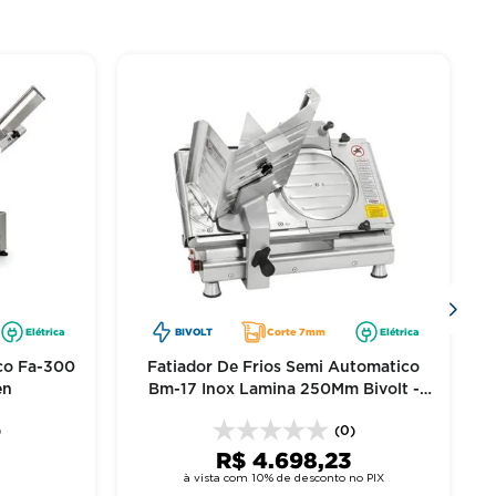
Elétrica
BIVOLT
Corte 7mm
Elétrica
ico Fa-300
Fatiador De Frios Semi Automatico
en
Bm-17 Inox Lamina 250Mm Bivolt -
Bermar
)
(0)
R$
4
.
698
,
23
0
à vista com 10% de desconto no PIX