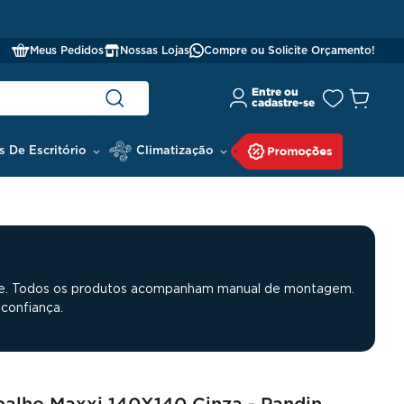
OMPRE COM CNPJ E GANHE 5% OFF
Meus Pedidos
Nossas Lojas
Compre ou Solicite Orçamento!
s De Escritório
Climatização
nte. Todos os produtos acompanham manual de montagem.
confiança.