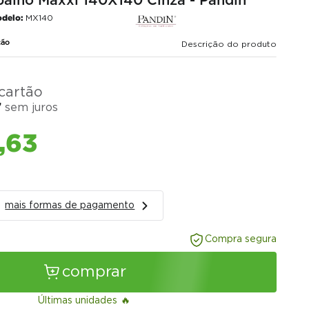
balho Maxxi 140X140 Cinza - Pandin
delo:
MX140
ção
Descrição do produto
cartão
7
sem juros
,
63
mais formas de pagamento
Compra segura
comprar
Últimas unidades