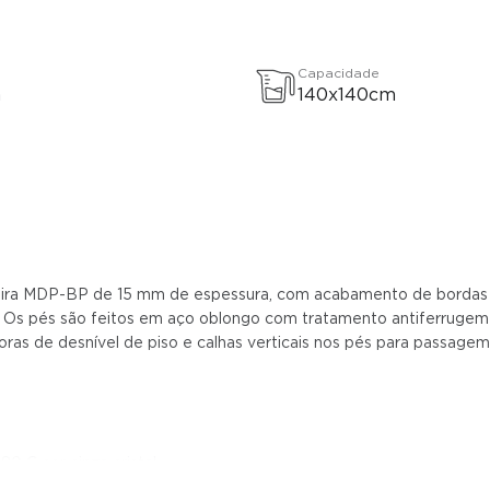
Capacidade
a
140x140cm
a MDP-BP de 15 mm de espessura, com acabamento de bordas em 
os. Os pés são feitos em aço oblongo com tratamento antiferrugem
ladoras de desnível de piso e calhas verticais nos pés para passage
0 C cor cinza cristal