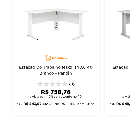
140x140cm
Estaçao De Trabalho Maxxi 140X140
Estaçao 
Branco - Pandin
(0)
R$
758
,
76
à vista com 10% de desconto no PIX
à vi
R$
843
,
07
R$
848
,
Ou
em
5
x de
R$
168
,
61
sem juros
Ou