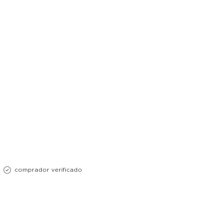
s no pés para passagem de fios
comprador verificado