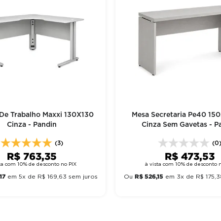
De Trabalho Maxxi 130X130
Mesa Secretaria Pe40 15
Cinza - Pandin
Cinza Sem Gavetas - P
(3)
(0
R$
763
,
35
R$
473
,
53
sta com 10% de desconto no PIX
à vista com 10% de desconto n
17
R$
526
,
15
em
5
x de
R$
169
,
63
sem juros
Ou
em
3
x de
R$
175
,
3