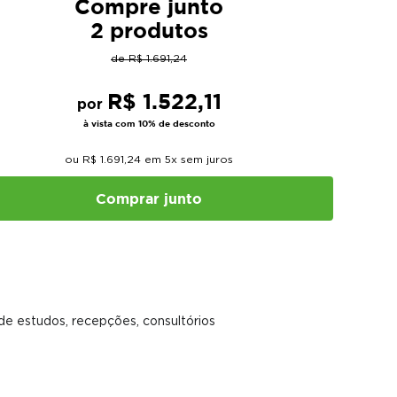
Compre junto
2 produtos
de
R$
1
.
691
,
24
R$
1
.
522
,
11
por
à vista com 10% de desconto
ou
R$
1
.
691
,
24
em
5
x sem juros
Comprar junto
 de estudos, recepções, consultórios