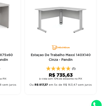
140x140cm
0X75x60
Estaçao De Trabalho Maxxi 140X140
andin
Cinza - Pandin
)
(1)
R$
735
,
63
o PIX
à vista com 10% de desconto no PIX
R$
817
,
37
8
sem juros
Ou
em
5
x de
R$
163
,
47
sem juros