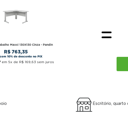
abalho Maxxi 130X130 Cinza - Pandin
R$
763
,
35
a com 10% de desconto no PIX
7
em
5
x de
R$
169
,
63
sem juros
poio
Escritório, quarto