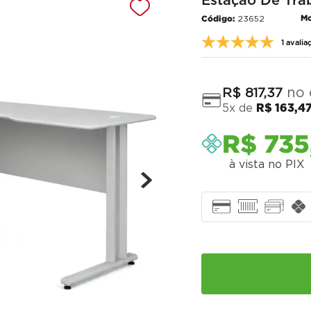
Estaçao De Tra
Mo
23652
1 avalia
no 
R$
817
,
37
5
x de
R$
163
,
4
R$
735
à vista no PIX