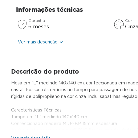
Informações técnicas
Garantia
Cor
6 meses
Cinz
Ver mais descrição
Descrição do produto
Mesa em "L" medindo 140x140 cm, confeccionada em madeir
cristal. Possui três orifícios no tampo para passagem de fi
rígidas de polipropileno na cor cinza. Inclui sapatilhas regu
Características Técnicas:
Tampo em "L" medindo 140x140 cm
Confeccionado madeira MDP-BP 15mm espessura
Acabamento bordas com perfil PVC flexível arredondado a 18
Três orifícios no tampo para passagem fios