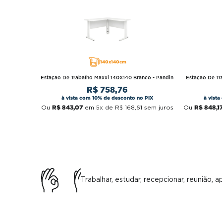
140x140cm
Estaçao De Trabalho Maxxi 140X140 Branco - Pandin
Estaçao De Tr
R$
758
,
76
à vista com 10% de desconto no PIX
à vist
R$
843
,
07
R$
848
,
1
Ou
em
5
x de
R$
168
,
61
sem juros
Ou
Trabalhar, estudar, recepcionar, reunião, a