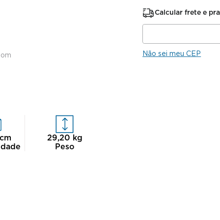
Calcular frete e pr
Não sei meu CEP
oom
cm
29,20
kg
idade
Peso