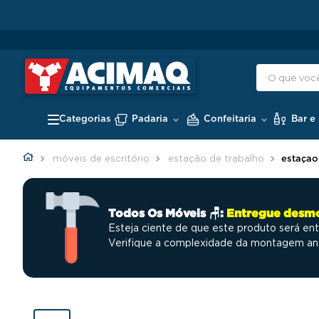
Padaria
Confeitaria
Bar e
móveis de escritório
estação de trabalho
estaçao
Todos Os Móveis 🪑:
Entregue desm
Esteja ciente de que este produto será 
Verifique a complexidade da montagem ante