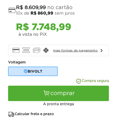
no cartão
R$
8
.
609
,
99
10
x de
R$
860
,
99
sem juros
R$
7
.
748
,
99
à vista no PIX
mais formas de pagamento
Voltagem
BIVOLT
Compra segura
comprar
A pronta entrega
Calcular frete e prazo