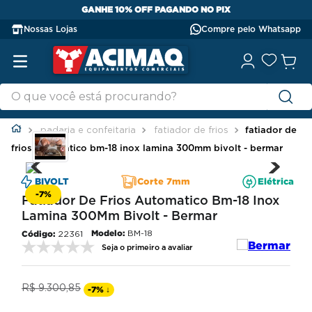
GANHE 10% OFF PAGANDO NO PIX
Nossas Lojas
Compre pelo Whatsapp
padaria e confeitaria
fatiador de frios
fatiador de
frios automatico bm-18 inox lamina 300mm bivolt - bermar
BIVOLT
Corte 7mm
Elétrica
-
7%
Fatiador De Frios Automatico Bm-18 Inox
Lamina 300Mm Bivolt - Bermar
Modelo:
BM-18
22361
Seja o primeiro a avaliar
R$
9
.
300
,
85
-
7%
↓