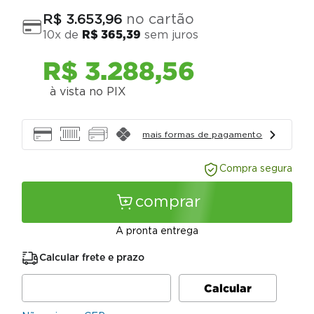
no cartão
R$
3
.
653
,
96
10
x de
R$
365
,
39
sem juros
R$
3
.
288
,
56
à vista no PIX
mais formas de pagamento
Compra segura
comprar
A pronta entrega
Calcular frete e prazo