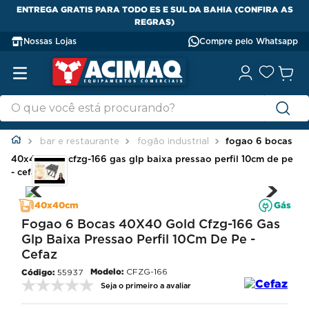
ENTREGA GRATIS PARA TODO ES E SUL DA BAHIA (CONFIRA AS
REGRAS)
Nossas Lojas
Compre pelo Whatsapp
bar e restaurante
fogão industrial
fogao 6 bocas
40x40 gold cfzg-166 gas glp baixa pressao perfil 10cm de pe
- cefaz
40x40cm
Gás
Fogao 6 Bocas 40X40 Gold Cfzg-166 Gas
Glp Baixa Pressao Perfil 10Cm De Pe -
Cefaz
Modelo:
CFZG-166
55937
Seja o primeiro a avaliar