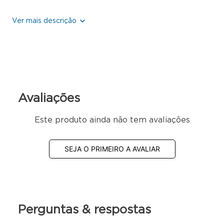
versatilidade para diferentes tipos de preparo no dia a dia.
Características Técnicas:
Regulado de fábrica para gás GLP baixa pressão
Estrutura em aço carbono com pintura a pó eletrostática
Espessura 0,9mm (chapa 20)
Tubo de alimentação de gás de 1""
Registro regulador palito durata
Avaliações
Grelhas de ferro fundido 40x40 com perfil de 10cm
Queimadores Simples: 3
Queimadores Duplos: 3
Este produto ainda não tem avaliações
Tipo de instalação: de pé (para panela)
Espaço suficiente para acomodar panelas
SEJA O PRIMEIRO A AVALIAR
Podem ser equipados com fornos
Modulável e desmontável
Este produto será entregue desmontado **
Perguntas & respostas