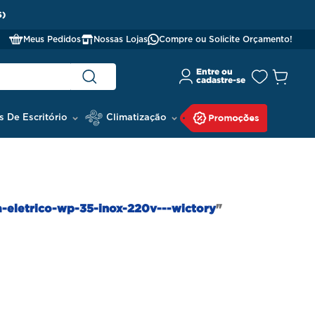
S)
Meus Pedidos
Nossas Lojas
Compre ou Solicite Orçamento!
s De Escritório
Climatização
a-eletrico-wp-35-inox-220v---wictory
"