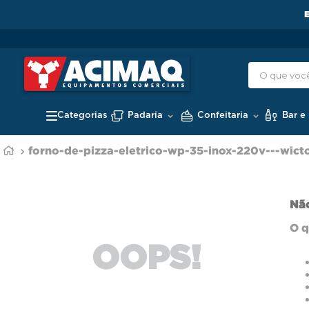
Padaria
Confeitaria
Bar e
forno-de-pizza-eletrico-wp-35-inox-220v---wict
Não
O q
OOPS!