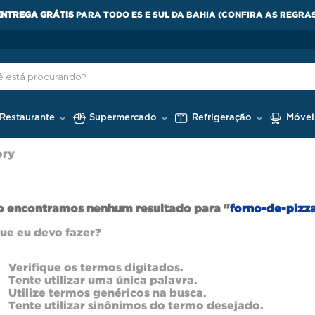
ENTREGA GRÁTIS
PARA TODO ES E SUL DA BAHIA (CONFIRA AS REGRA
 Restaurante
Supermercado
Refrigeração
Móvei
ory
 encontramos nenhum resultado para "
forno-de-pizz
ue eu devo fazer?
Verifique os termos digitados.
Tente utilizar uma única palavra.
Utilize termos genéricos na busca.
Tente utilizar sinônimos do termo desejado.