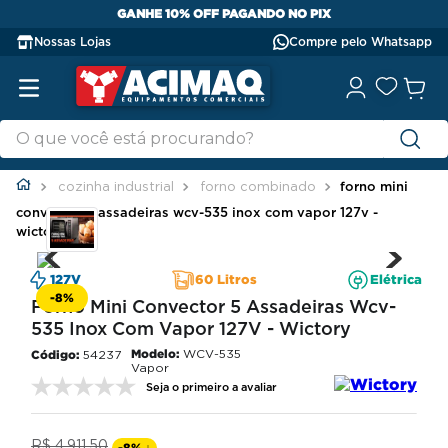
GANHE 10% OFF PAGANDO NO PIX
Nossas Lojas
Compre pelo Whatsapp
cozinha industrial
forno combinado
forno mini
convector 5 assadeiras wcv-535 inox com vapor 127v -
wictory
127V
60 Litros
Elétrica
-
8%
Forno Mini Convector 5 Assadeiras Wcv-
535 Inox Com Vapor 127V - Wictory
Modelo:
WCV-535
54237
Vapor
Seja o primeiro a avaliar
R$
4
.
911
,
50
-
8%
↓