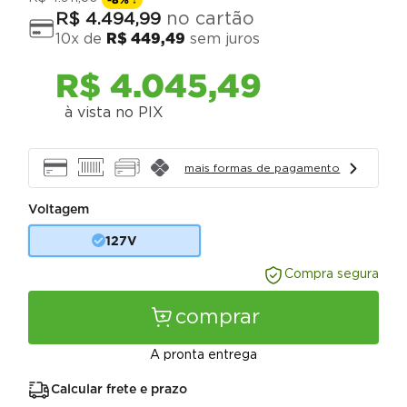
no cartão
R$
4
.
494
,
99
10
x de
R$
449
,
49
sem juros
R$
4
.
045
,
49
à vista no PIX
mais formas de pagamento
Voltagem
127V
Compra segura
comprar
A pronta entrega
Calcular frete e prazo