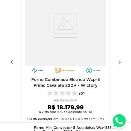
Dimensões do produto:
Altura: 51cm | Largura: 59cm | Profundidade: 65cm
Peso: 28 kg
220V
200 refeições
Elétrica
Forno Combinado Eletrico Wcp-5
Prime Cavalete 220V - Wictory
(0)
R$
22
.
567
,
80
R$
18
.
179
,
99
à vista com 10% de desconto no PIX
R$
20
.
199
,
99
Ou
em
10
x de
R$
2
.
019
,
99
sem juros
Forno Mini Convector 5 Assadeiras Wcv-535
comprar