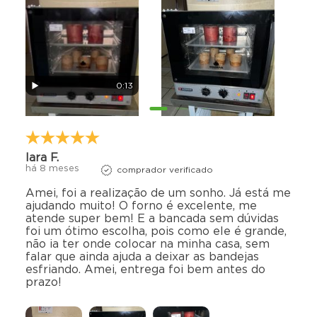
Motor de 1/30cv
Iluminação interna lâmpada
Fabricado em aço inoxidável escovado
Porta com visor em vidro temperado de 4mm
Isolamento térmico com lã basáltica para evitar
superaquecimento externo
0:13
Painel com teclas individuais para acionamento do motor
turbina e lâmpada
Tomada de 20A (amperagem) para operar de maneira
eficiente
Iara F.
Contém 4 bandejas 35x35 cm (7 cm entre os níveis)
há 8 meses
comprador verificado
Medidas interna: Altura: 33cm | Largura: 46cm |
Amei, foi a realização de um sonho. Já está me
Profundidade: 37cm
ajudando muito! O forno é excelente, me
atende super bem! E a bancada sem dúvidas
Dimensões do produto:
foi um ótimo escolha, pois como ele é grande,
Altura: 51cm | Largura: 51,8cm | Profundidade: 66,5cm
não ia ter onde colocar na minha casa, sem
falar que ainda ajuda a deixar as bandejas
Peso: 22 kg
esfriando. Amei, entrega foi bem antes do
prazo!