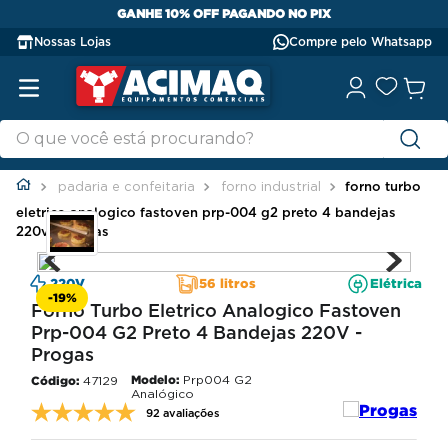
GANHE 10% OFF PAGANDO NO PIX
Nossas Lojas
Compre pelo Whatsapp
padaria e confeitaria
forno industrial
forno turbo
eletrico analogico fastoven prp-004 g2 preto 4 bandejas
220v - progas
220V
56 litros
Elétrica
-
19%
Forno Turbo Eletrico Analogico Fastoven
Prp-004 G2 Preto 4 Bandejas 220V -
Progas
Modelo:
Prp004 G2
47129
Analógico
92 avaliações