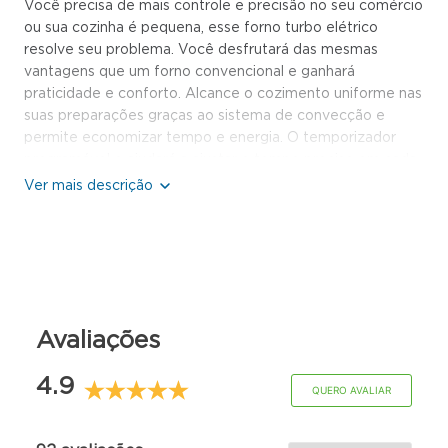
Você precisa de mais controle e precisão no seu comércio
ou sua cozinha é pequena, esse forno turbo elétrico
resolve seu problema. Você desfrutará das mesmas
vantagens que um forno convencional e ganhará
praticidade e conforto. Alcance o cozimento uniforme nas
suas preparações graças ao sistema de convecção e
permite economizar tempo e energia. O temporizador
programável o ajudará a ajustar o tempo preciso em cada
receita. Além disso, com o termostato ajustável, você será
capaz de lidar com o calor certo e obter o ponto certo.
Este forno elétrico combina diversas tecnologias para
oferecer desempenho superior. O isolamento térmico
com lã basáltica assegura eficiência energética, reduzindo
a perda de calor e evitando o superaquecimento externo,
além de proteger os componentes internos, prolongando
Avaliações
a vida útil do equipamento. A função de convecção utiliza
um ventilador para distribuir o calor de maneira uniforme,
proporcionando um cozimento rápido e eficiente. Essa
4.9
QUERO AVALIAR
tecnologia é ótimo para assar carnes, pães e bolos com
resultados uniformes, assegurando crocância por fora e
maciez por dentro. Com a função FastOven, o