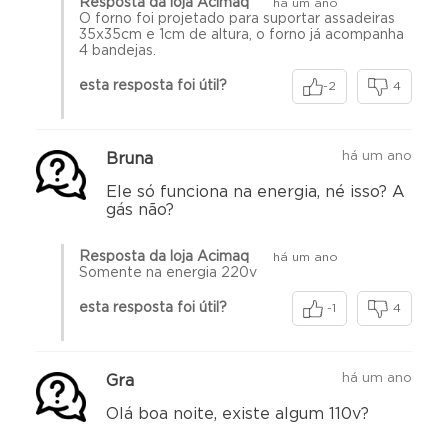
Resposta da loja Acimaq
há um ano
O forno foi projetado para suportar assadeiras
35x35cm e 1cm de altura, o forno já acompanha
4 bandejas.
esta resposta foi útil?
-2
4
há um ano
Bruna
Ele só funciona na energia, né isso? A
gás não?
Resposta da loja Acimaq
há um ano
Somente na energia 220v
esta resposta foi útil?
-1
4
há um ano
Gra
Olá boa noite, existe algum 110v?