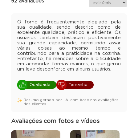
92 avaliações
aquecimento é acelerado, permitindo que o forno atinja
altas temperaturas rapidamente, ótimo para pratos que
exigem pré-aquecimento rápido. A resistência blindada
O forno é frequentemente elogiado pela
aumenta a durabilidade, protegendo contra corrosão e
sua qualidade, sendo descrito como de
excelente qualidade, prático e eficiente. Os
distribuindo o calor uniformemente, além de facilitar a
usuários também destacam positivamente
limpeza.
sua grande capacidade, permitindo assar
várias coisas ao mesmo tempo e
contribuindo para a praticidade na cozinha.
Características Técnicas:
Entretanto, há menções sobre a dificuldade
Capacidade 39 litros útil e 56 litros total
em acomodar formas maiores, o que gerou
Aviso sonoro de tempo de cozimento e LED indicador de
um leve desconforto em alguns usuários.
temperatura
Controlador de temperatura Mínimo 50° e Máximo de
Qualidade
Tamanho
250° com regulagem
Temporizador de 360 minutos
Resumo gerado por I.A. com base nas avaliações
Potência de 2000W
dos clientes
Resistência blindada contra corrosão e distribuindo o calor
uniformemente
Avaliações com fotos e vídeos
Não tem jato de água vapor
Com convecção para distribuir o calor
Puxador em polímero isolante de alta resistência