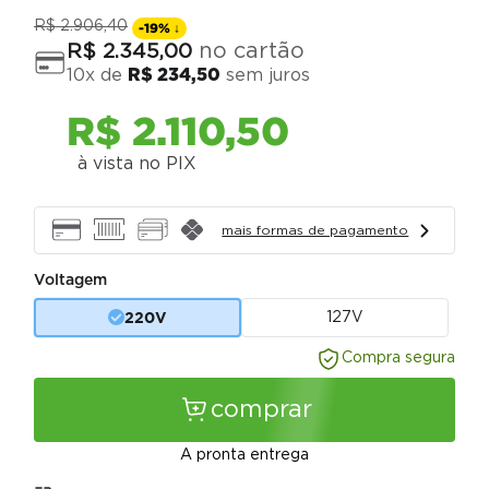
R$
2
.
906
,
40
-
19%
↓
no cartão
R$
2
.
345
,
00
10
x de
R$
234
,
50
sem juros
R$
2
.
110
,
50
à vista no PIX
mais formas de pagamento
Voltagem
220V
127V
Compra segura
comprar
A pronta entrega