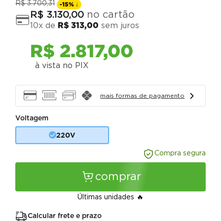
R$
3
.
700
,
31
-
15%
↓
no cartão
R$
3
.
130
,
00
10
x de
R$
313
,
00
sem juros
R$
2
.
817
,
00
à vista no PIX
mais formas de pagamento
Voltagem
220V
Compra segura
comprar
Últimas unidades
Calcular frete e prazo