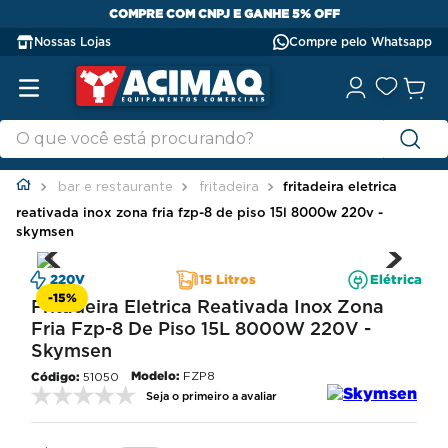
COMPRE COM CNPJ E GANHE 5% OFF
Nossas Lojas
Compre pelo Whatsapp
bar e restaurante
fritadeira
fritadeira eletrica
reativada inox zona fria fzp-8 de piso 15l 8000w 220v -
skymsen
220V
15 Litros
Elétrica
-
15%
Fritadeira Eletrica Reativada Inox Zona
Fria Fzp-8 De Piso 15L 8000W 220V -
Skymsen
Modelo:
FZP8
51050
Seja o primeiro a avaliar