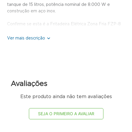
tanque de 15 litros, potência nominal de 8.000 W e
construção em aço inox.
Confirme se esta é a Fritadeira Elétrica Zona Fria FZP-8
certo para você
Antes de comprar, verifique:
Sua cozinha necessita de um equipamento de piso com
capacidade para 15 litros? (Capacidade para demanda
contínua de porções)
O local possui estrutura elétrica compatível com a
potência nominal de 8.000 W? (Exige instalação elétrica
dimensionada)
Avaliações
Você busca prolongar a vida útil do óleo em frituras
contínuas? (O sistema de zona fria evita a queima de
resíduos)
Este produto ainda não tem avaliações
O espaço disponível comporta as dimensões de 97 cm de
altura por 40 cm de largura? (Verifique o layout do
SEJA O PRIMEIRO A AVALIAR
estabelecimento)
Se respondeu “sim” para todos os pontos acima, este