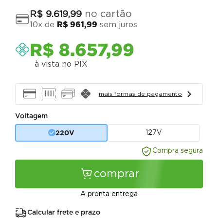
no cartão
R$
9
.
619
,
99
10
x de
R$
961
,
99
sem juros
R$
8
.
657
,
99
à vista no PIX
mais formas de pagamento
Voltagem
220V
127V
Compra segura
comprar
A pronta entrega
Calcular frete e prazo