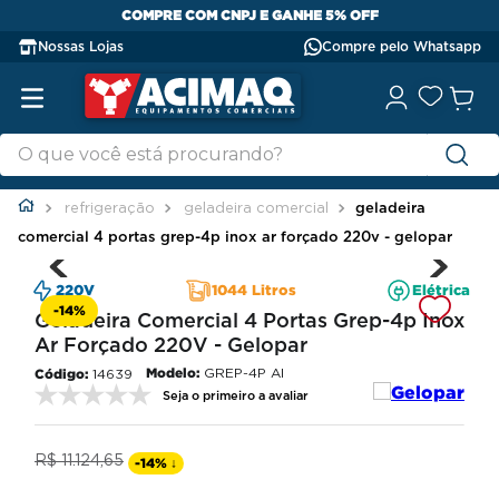
COMPRE COM CNPJ E GANHE 5% OFF
Nossas Lojas
Compre pelo Whatsapp
refrigeração
geladeira comercial
geladeira
comercial 4 portas grep-4p inox ar forçado 220v - gelopar
220V
1044 Litros
Elétrica
-
14%
Geladeira Comercial 4 Portas Grep-4p Inox
Ar Forçado 220V - Gelopar
Modelo:
GREP-4P AI
14639
Seja o primeiro a avaliar
R$
11
.
124
,
65
-
14%
↓