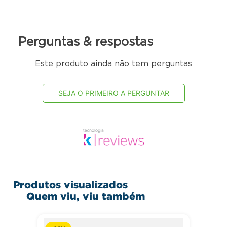
lanchonetes, confeitarias, mercados, mercearias e outros
Refrigeração: Ar forçado com evaporador aletado
Controlador eletrônico com indicador de temperatura
Prateleiras: 4 níveis, aramadas, reguláveis um nível pode
Perguntas & respostas
ser usado como estrado
Revestimento Externo: Aço Inox 430
Este produto ainda não tem perguntas
Revestimento Interno: Aço Galvanizado
Parte frontal com resistência no quadro de portas
SEJA O PRIMEIRO A PERGUNTAR
Construção do Gabinete: Monobloco
Pés niveladores
Equipamento certificado conforme Portaria Inmetro
Produtos visualizados
Quem viu, viu também