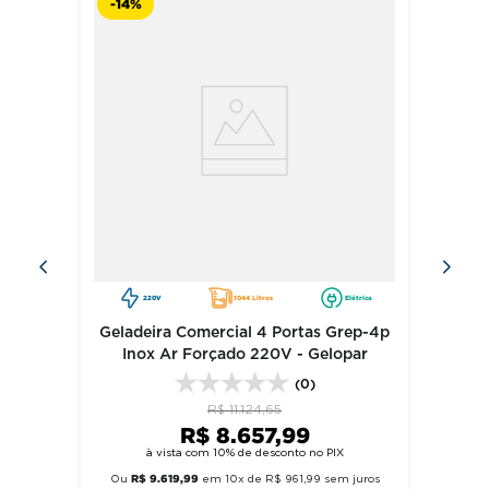
-
14%
220V
1044 Litros
Elétrica
Geladeira Comercial 4 Portas Grep-4p
Inox Ar Forçado 220V - Gelopar
(0)
R$
11
.
124
,
65
R$
8
.
657
,
99
à vista com 10% de desconto no PIX
R$
9
.
619
,
99
Ou
em
10
x de
R$
961
,
99
sem juros