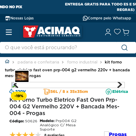
ENTREGA GRATIS PARA TODO ES E SUL DA BAHIA (CONFIRA AS
REGRAS)
Nossas Lojas
Compre pelo Whatsapp
padaria e confeitaria
forno industrial
kit forno
turbo eletrico fast oven prp-004 g2 vermelho 220v + bancada
mes-004 - progas
220V
56L / 8 x 35x35cm
Elétrica
-
19%
Kit Forno Turbo Eletrico Fast Oven Prp-
004 G2 Vermelho 220V + Bancada Mes-
004 - Progas
Modelo:
Prp004 G2
50626
Analógico C/ Mesa
Suporte
8 avaliações