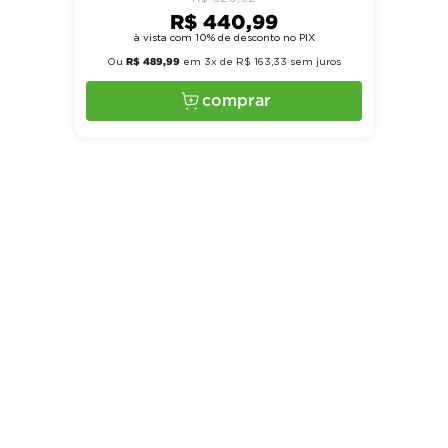
R$
440
,
99
à vista com 10% de desconto no PIX
R$
489
,
99
Ou
em
3
x de
R$
163
,
33
sem juros
comprar