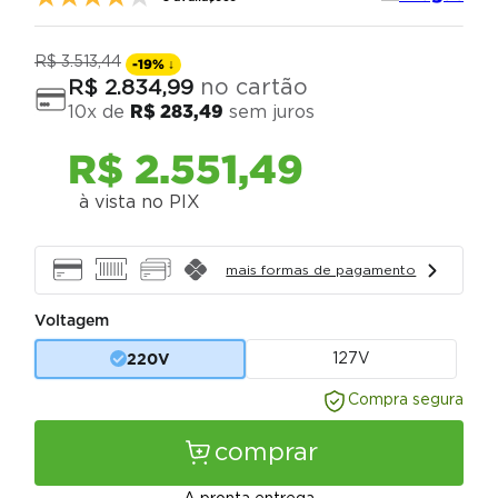
R$
3
.
513
,
44
-
19%
↓
no cartão
R$
2
.
834
,
99
10
x de
R$
283
,
49
sem juros
R$
2
.
551
,
49
à vista no PIX
mais formas de pagamento
Voltagem
220V
127V
Compra segura
comprar