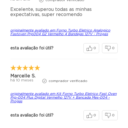
Puxador em polímero isolante de alta resistência
Excelente, superou todas as minhas
Motorde 1/30cv
expectativas, super recomendo
Iluminação interna lâmpada
Fabricado em aço inoxidável escovado
originalmente avaliado em Forno Turbo Eletrico Analogico
Porta com visor em vidro temperado de 4mm
Fastoven Prp004 G2 Vermelho 4 Bandejas 127V - Progas
Isolamento térmico com lã basáltica para evitar
superaquecimento externo
esta avaliação foi útil?
0
0
Painel com teclas individuais para acionamento do motor
turbina e lâmpada
Tomada de 20A (amperagem) para operar de maneira
eficiente
4 bandejas 35x35cm (7cm entre os níveis)
Marcelle S.
há 10 meses
Medidas interna AxLxP: 33cm | 46cm | 37cm
comprador verificado
Medidas externa AxLxP: 51cm | 51,8cm | 66,5cm
originalmente avaliado em Kit Forno Turbo Eletrico Fast Oven
Prp-004 Plus Digital Vermelho 127V + Bancada Mes-004 -
Características Técnicas (mesa bancada):
Progas
Capacidade total de 30 kg
Tampo em aço inox escovado
esta avaliação foi útil?
0
0
Estrutura em aço carbono com pintura epóxi
8 Níveis para assadeiras 35x35 (Não acompanha