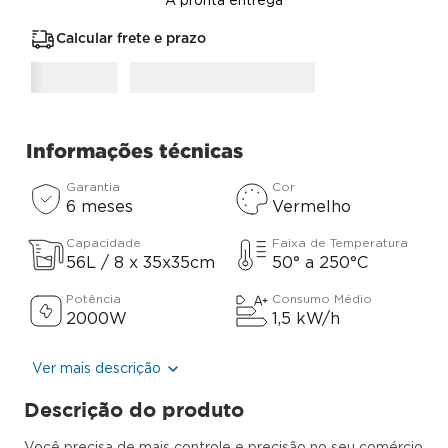
A pronta entrega
Calcular frete e prazo
Informações técnicas
Garantia
Cor
6 meses
Vermelho
Capacidade
Faixa de Temperatura
56L / 8 x 35x35cm
50° a 250°C
Potência
Consumo Médio
2000W
1,5 kW/h
Ver mais descrição
Descrição do produto
Você precisa de mais controle e precisão no seu comércio