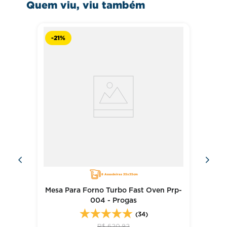
Quem viu, viu também
-
21%
8 Assadeiras 35x35cm
Mesa Para Forno Turbo Fast Oven Prp-
004 - Progas
(34)
R$
620
,
92