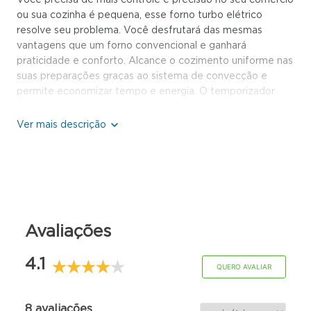
ou sua cozinha é pequena, esse forno turbo elétrico
resolve seu problema. Você desfrutará das mesmas
vantagens que um forno convencional e ganhará
praticidade e conforto. Alcance o cozimento uniforme nas
suas preparações graças ao sistema de convecção e
permite economizar tempo e energia. O temporizador
programável o ajudará a ajustar o tempo preciso em cada
receita. Além disso, com o termostato ajustável, você será
capaz de lidar com o calor certo e obter o ponto certo.
Este forno elétrico combina diversas tecnologias para
oferecer desempenho superior. O isolamento térmico
com lã basáltica garante eficiência energética, reduzindo a
perda de calor e evitando o superaquecimento externo,
além de proteger os componentes internos, prolongando
Avaliações
a vida útil do equipamento. A função de convecção utiliza
um ventilador para distribuir o calor de maneira uniforme,
proporcionando um cozimento rápido e eficiente. Essa
4.1
QUERO AVALIAR
tecnologia é ideal para assar carnes, pães e bolos com
resultados uniformes, garantindo crocância por fora e
maciez por dentro. Com a função Fast Oven, o
8 avaliações