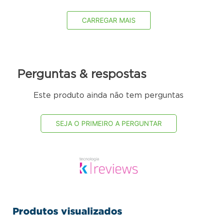
assadeiras)
Espaço interno 35x35x7 útil
CARREGAR MAIS
Sapatas plásticas
Ideal para o apoio do forno e para alocar assadeiras
Produto montado (AxLxP) : 90cm | 60cm | 60cm
Dimensões do produto:
Perguntas & respostas
Altura: 141cm | Largura: 60cm | Profundidade: 66,5cm
Peso: 38 kg
Este produto ainda não tem perguntas
SEJA O PRIMEIRO A PERGUNTAR
Produtos visualizados