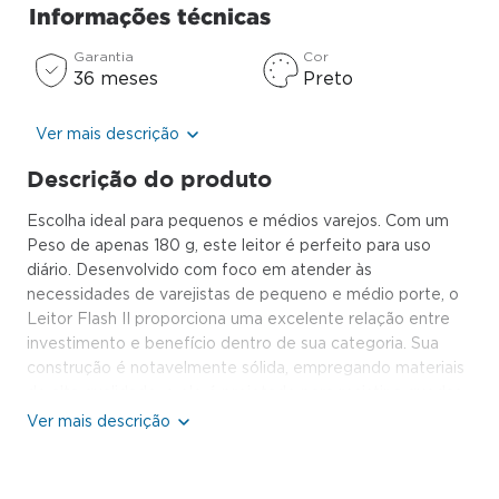
Informações técnicas
Garantia
Cor
36 meses
Preto
Ver mais descrição
Descrição do produto
Escolha ideal para pequenos e médios varejos. Com um
Peso de apenas 180 g, este leitor é perfeito para uso
diário. Desenvolvido com foco em atender às
necessidades de varejistas de pequeno e médio porte, o
Leitor Flash II proporciona uma excelente relação entre
investimento e benefício dentro de sua categoria. Sua
construção é notavelmente sólida, empregando materiais
de alta qualidade, e ele é projetado para resistir a quedas
de até 1,8 metros, garantindo uma durabilidade
excepcional durante o uso contínuo. Equipado com
tecnologia avançada de captura de imagem, o Leitor
Flash II oferece um desempenho excepcional na leitura de