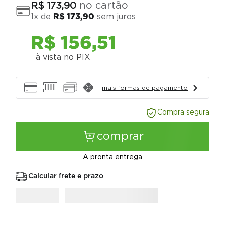
no cartão
R$
173
,
90
1
x de
R$
173
,
90
sem juros
R$
156
,
51
à vista no PIX
mais formas de pagamento
Compra segura
comprar
A pronta entrega
Calcular frete e prazo