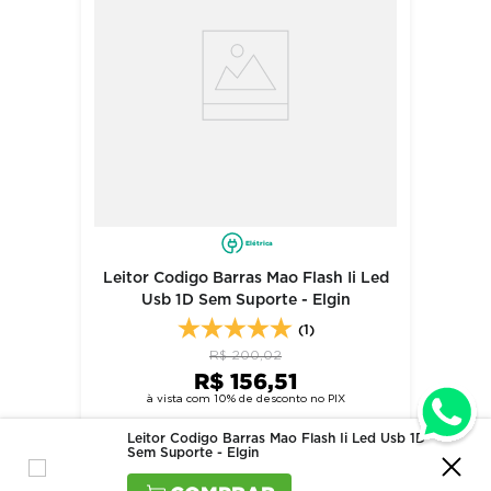
Elétrica
Leitor Codigo Barras Mao Flash Ii Led
Usb 1D Sem Suporte - Elgin
(1)
R$
200
,
02
R$
156
,
51
à vista com 10% de desconto no PIX
R$
173
,
90
Ou
em
1
x de
R$
173
,
90
sem juros
Leitor Codigo Barras Mao Flash Ii Led Usb 1D
Sem Suporte - Elgin
comprar