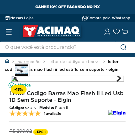
GANHE 10% OFF PAGANDO NO PIX
Nossas Lojas
Compre pelo Whatsapp
automação
leitor de código de barras
leitor
codigo barras mao flash ii led usb 1d sem suporte - elgin
Elétrica
-
13%
Leitor Codigo Barras Mao Flash Ii Led Usb
1D Sem Suporte - Elgin
Modelo:
Flash II
53013
1 avaliação
R$
200
,
02
-
13%
↓