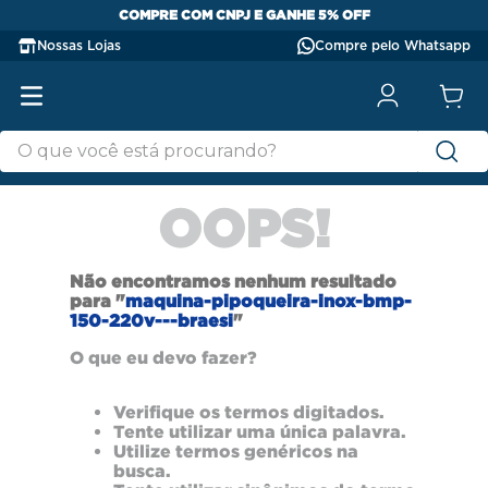
COMPRE COM CNPJ E GANHE 5% OFF
Nossas Lojas
Compre pelo Whatsapp
OOPS!
Não encontramos nenhum resultado
para "
maquina-pipoqueira-inox-bmp-
150-220v---braesi
"
O que eu devo fazer?
Verifique os termos digitados.
Tente utilizar uma única palavra.
Utilize termos genéricos na
busca.