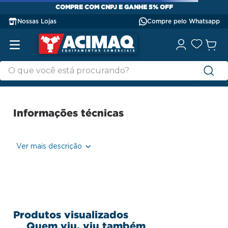
COMPRE COM CNPJ E GANHE 5% OFF
Nossas Lojas
Compre pelo Whatsapp
OOPS!
Não encontramos nenhum resultado
para "
mesa-secretaria-maxxi-120x60-
preto-e-walnut-2-gavetas---pandin
"
O que eu devo fazer?
Verifique os termos digitados.
Tente utilizar uma única palavra.
Utilize termos genéricos na
busca.