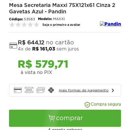
Mesa Secretaria Maxxi 75X121x61 Cinza 2
Gavetas Azul - Pandin
Modelo:
MAXXI
53583
Seja o primeiro a avaliar
no cartão
R$
644
,
12
4
x de
R$
161
,
03
sem juros
R$
579
,
71
à vista no PIX
mais formas de pagamento
Compra segura
comprar