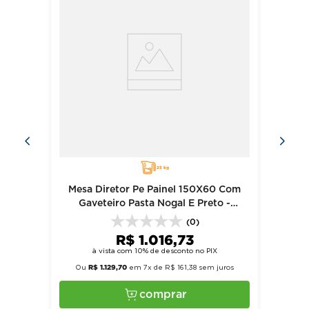
25 kg
Mesa Diretor Pe Painel 150X60 Com
Gaveteiro Pasta Nogal E Preto -
Acimaq
(0)
R$
1
.
016
,
73
à vista com 10% de desconto no PIX
R$
1
.
129
,
70
Ou
em
7
x de
R$
161
,
38
sem juros
comprar