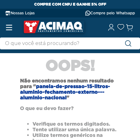
COMPRE COM CNPJ E GANHE 5% OFF
Nossas Lojas
Compre pelo Whatsapp
OOPS!
Não encontramos nenhum resultado
para "
panela-de-pressao-15-litros-
aluminio-fechamento-externo---
aluminio-nacional
"
O que eu devo fazer?
Verifique os termos digitados.
Tente utilizar uma única palavra.
Utilize termos genéricos na