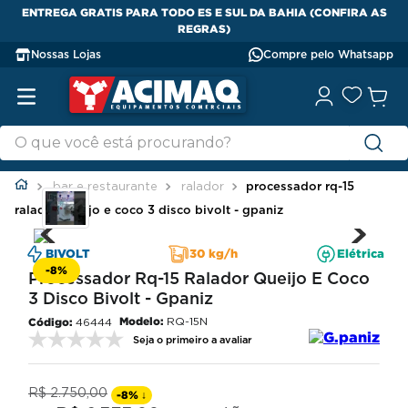
ENTREGA GRATIS PARA TODO ES E SUL DA BAHIA (CONFIRA AS
REGRAS)
Nossas Lojas
Compre pelo Whatsapp
bar e restaurante
ralador
processador rq-15
ralador queijo e coco 3 disco bivolt - gpaniz
BIVOLT
30 kg/h
Elétrica
-
8%
Processador Rq-15 Ralador Queijo E Coco
3 Disco Bivolt - Gpaniz
Modelo:
RQ-15N
46444
Seja o primeiro a avaliar
R$
2
.
750
,
00
-
8%
↓