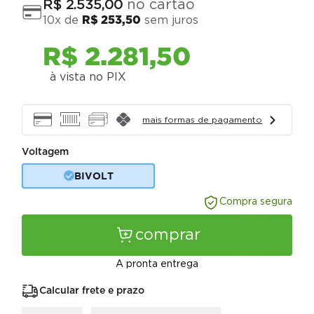
no cartão
R$
2
.
535
,
00
10
x de
R$
253
,
50
sem juros
R$
2
.
281
,
50
à vista no PIX
mais formas de pagamento
Voltagem
BIVOLT
Compra segura
comprar
A pronta entrega
Calcular frete e prazo