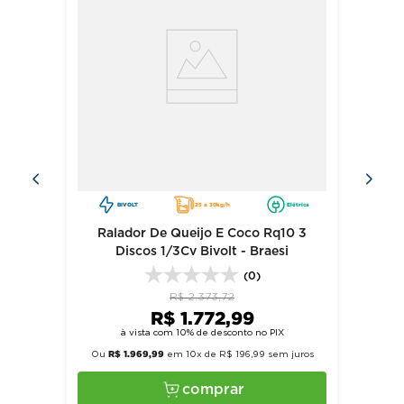
BIVOLT
25 a 30kg/h
Elétrica
Ralador De Queijo E Coco Rq10 3
Discos 1/3Cv Bivolt - Braesi
(0)
R$
2
.
373
,
72
R$
1
.
772
,
99
à vista com 10% de desconto no PIX
R$
1
.
969
,
99
Ou
em
10
x de
R$
196
,
99
sem juros
comprar