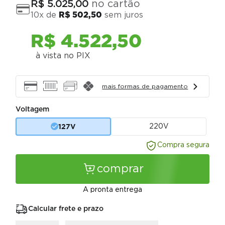
no cartão
R$
5
.
025
,
00
10
x de
R$
502
,
50
sem juros
R$
4
.
522
,
50
à vista no PIX
mais formas de pagamento
Voltagem
127V
220V
Compra segura
comprar
A pronta entrega
Calcular frete e prazo