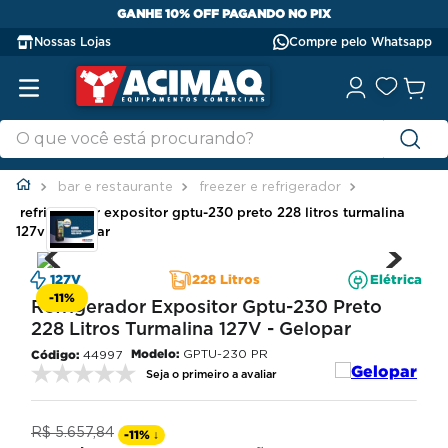
GANHE 10% OFF PAGANDO NO PIX
Nossas Lojas
Compre pelo Whatsapp
bar e restaurante
freezer e refrigerador
refrigerador expositor gptu-230 preto 228 litros turmalina
127v - gelopar
127V
228 Litros
Elétrica
-
11%
Refrigerador Expositor Gptu-230 Preto
228 Litros Turmalina 127V - Gelopar
Modelo:
GPTU-230 PR
44997
Seja o primeiro a avaliar
R$
5
.
657
,
84
-
11%
↓