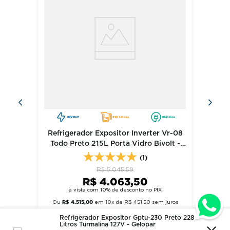
BIVOLT
215 Litros
Elétrica
Refrigerador Expositor Inverter Vr-08
Todo Preto 215L Porta Vidro Bivolt -
Imbera
(1)
R$
5
.
045
,
59
R$
4
.
063
,
50
à vista com 10% de desconto no PIX
R$
4
.
515
,
00
Ou
em
10
x de
R$
451
,
50
sem juros
Refrigerador Expositor Gptu-230 Preto 228
comprar
Litros Turmalina 127V - Gelopar