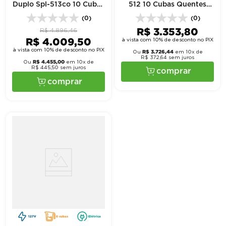
Duplo Spl-513co 10 Cubas
512 10 Cubas Quentes
Quentes E 5 Frias 127V -
220V - Spolu
(0)
(0)
Spolu
R$
3
.
353
,
80
R$
4
.
896
,
46
R$
4
.
009
,
50
à vista com 10% de desconto no PIX
à vista com 10% de desconto no PIX
R$
3
.
726
,
44
Ou
em
10
x de
R$
372
,
64
sem juros
R$
4
.
455
,
00
Ou
em
10
x de
R$
445
,
50
sem juros
comprar
comprar
127V
6 cubas
Elétrica