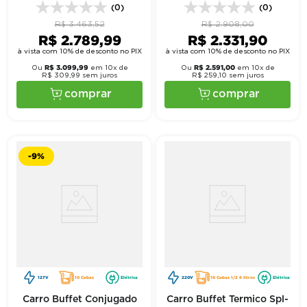
127V - Spolu
127V - Spolu
(0)
(0)
R$
3
.
463
,
52
R$
2
.
908
,
00
R$
2
.
789
,
99
R$
2
.
331
,
90
à vista com 10% de desconto no PIX
à vista com 10% de desconto no PIX
R$
3
.
099
,
99
R$
2
.
591
,
00
Ou
em
10
x de
Ou
em
10
x de
R$
309
,
99
sem juros
R$
259
,
10
sem juros
comprar
comprar
-
9%
127V
10 Cubas
Elétrica
220V
10 Cubas 1/2 6 litros
Elétrica
Carro Buffet Conjugado
Carro Buffet Termico Spl-