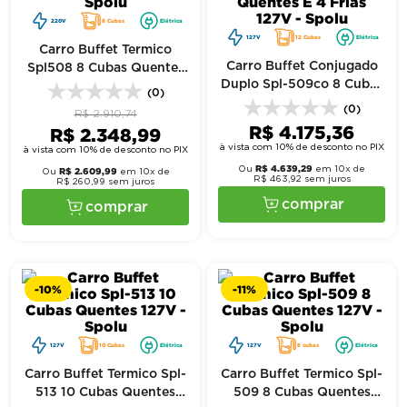
220V
8 Cubas
Elétrica
127V
12 Cubas
Elétrica
Carro Buffet Termico
Carro Buffet Conjugado
Spl508 8 Cubas Quentes
Duplo Spl-509co 8 Cubas
220V - Spolu
(0)
Quentes E 4 Frias 127V -
(0)
R$
2
.
910
,
74
Spolu
R$
4
.
175
,
36
R$
2
.
348
,
99
à vista com 10% de desconto no PIX
à vista com 10% de desconto no PIX
R$
4
.
639
,
29
Ou
em
10
x de
R$
2
.
609
,
99
Ou
em
10
x de
R$
463
,
92
sem juros
R$
260
,
99
sem juros
comprar
comprar
-
10%
-
11%
127V
10 Cubas
Elétrica
127V
8 cubas
Elétrica
Carro Buffet Termico Spl-
Carro Buffet Termico Spl-
513 10 Cubas Quentes
509 8 Cubas Quentes