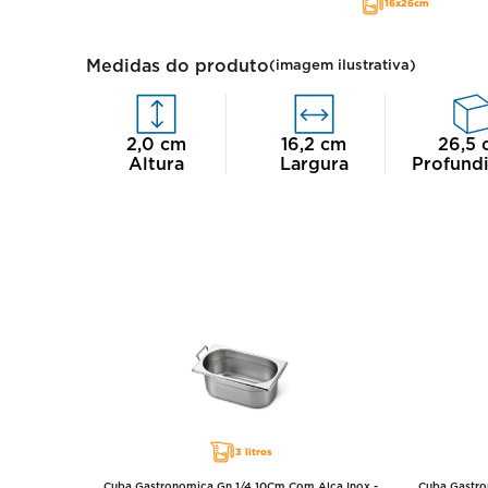
16x26cm
Medidas do produto
(imagem ilustrativa)
2,0
cm
16,2
cm
26,5
Altura
Largura
Profund
3 litros
Cuba Gastronomica Gn 1/4 10Cm Com Alça Inox -
Cuba Gastro