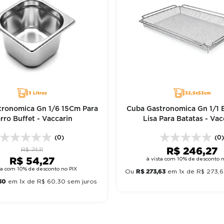
3 Litros
32,5x53cm
tronomica Gn 1/6 15Cm Para
Cuba Gastronomica Gn 1/1 
rro Buffet - Vaccarin
Lisa Para Batatas - Vac
(0)
(0
R$
246
,
27
R$
74
,
11
R$
54
,
27
à vista com 10% de desconto n
sta com 10% de desconto no PIX
R$
273
,
63
Ou
em
1
x de
R$
273
,
6
30
em
1
x de
R$
60
,
30
sem juros