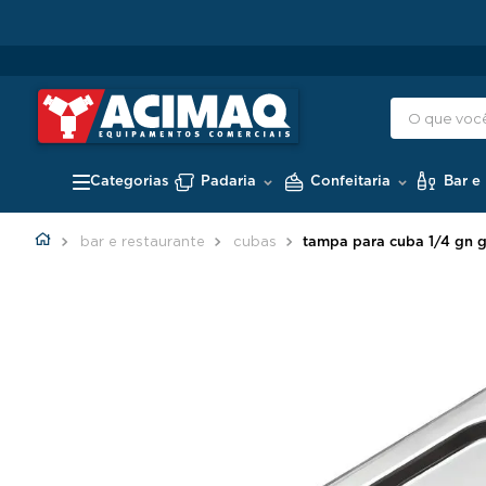
GANHE 10%
OFF PAGANDO NO PIX
Padaria
Confeitaria
Bar e
bar e restaurante
cubas
tampa para cuba 1/4 gn g