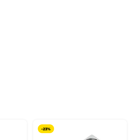
-
23%