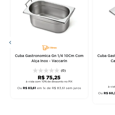
a
n
s
3 litros
Cuba Gastronomica Gn 1/4 10Cm Com
Cuba Gas
Alça Inox - Vaccarin
Ca
(0)
R$
75
,
25
à vista com 10% de desconto no PIX
à vi
R$
83
,
61
Ou
em
1
x de
R$
83
,
61
sem juros
R$
60
,
Ou