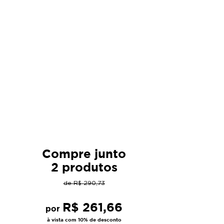
Compre junto
2 produtos
de
R$
290
,
73
R$
261
,
66
por
à vista com 10% de desconto