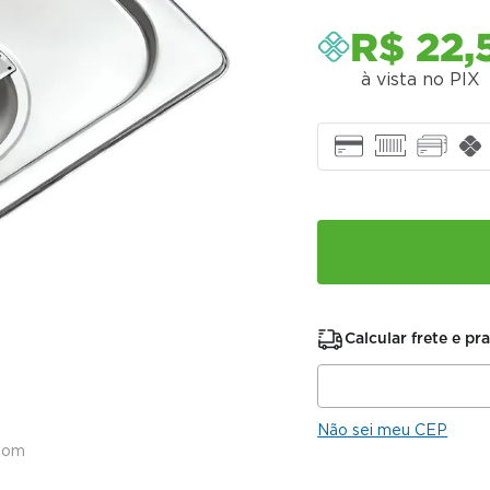
R$
22
,
à vista no PIX
Calcular frete e pr
Não sei meu CEP
oom