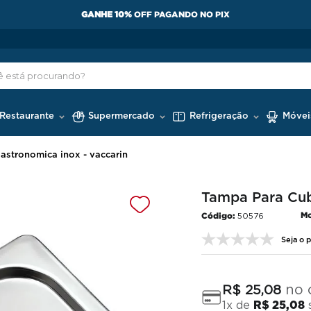
 Restaurante
Supermercado
Refrigeração
Móvei
astronomica inox - vaccarin
Tampa Para Cub
Mo
50576
Seja o p
no 
R$
25
,
08
1
x de
R$
25
,
08