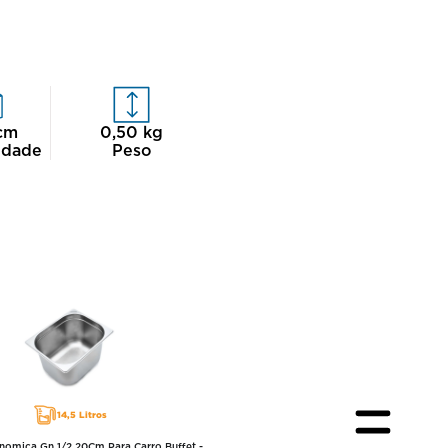
cm
0,50
kg
idade
Peso
14,5 Litros
nomica Gn 1/2 20Cm Para Carro Buffet -