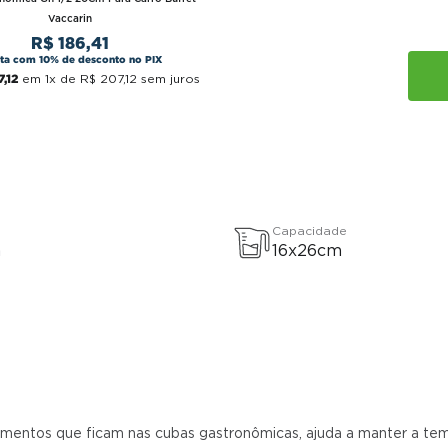
Vaccarin
R$
186
,
41
sta com 10% de desconto no PIX
7
,
12
em
1
x de
R$
207
,
12
sem juros
Capacidade
a
16x26cm
limentos que ficam nas cubas gastronômicas, ajuda a manter a tem