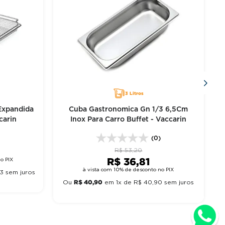
3 Litros
Expandida
Cuba Gastronomica Gn 1/3 6,5Cm
carin
Inox Para Carro Buffet - Vaccarin
)
(0)
R$
53
,
20
R$
36
,
81
o PIX
à vista com 10% de desconto no PIX
3
sem juros
R$
40
,
90
Ou
em
1
x de
R$
40
,
90
sem juros