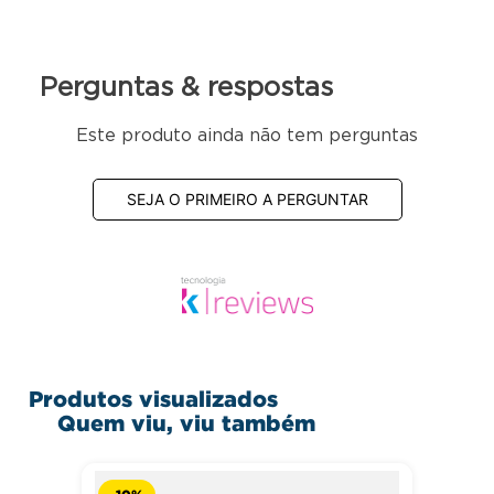
Controlador eletrônico com indicador de temperatura
Revestimento Interno: Aço pré-pintado branco
Revestimento Externo: Aço pré-pintado preto
Barra de LED no painel externo
Porta cega em Aço revestido Tipo Inox, com adesivo
Perguntas & respostas
Prateleiras aramadas
3 níveis reguláveis + 1 estrado
Este produto ainda não tem perguntas
Pés niveladores
Equipamento certificado conforme Portaria Inmetro nº
SEJA O PRIMEIRO A PERGUNTAR
371/2009
Dimensões do produto montado:
Altura: 196cm | Largura: 64cm | Profundidade: 79cm
Peso: 81 kg
Produtos visualizados
Quem viu, viu também