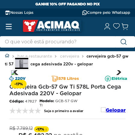
ENTREGA GRATIS PARA TODO ES E S
NDO NO PIX
REGRAS)
Nossas Lojas
Compre pelo Whatsapp
bar e restaurante
cervejeira
cervejeira gcb-57 gw
ti 578l porta cega adesivada 220v - gelopar
220V
578 Litros
Elétrica
-
17%
Cervejeira Gcb-57 Gw Ti 578L Porta Cega
Adesivada 220V - Gelopar
Modelo:
GCB-57 GW
47827
TI
Seja o primeiro a avaliar
R$
7
.
789
,
12
-
17%
↓