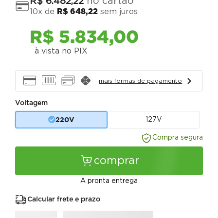
no cartão
R$
6
.
482
,
22
10
x de
R$
648
,
22
sem juros
R$
5
.
834
,
00
à vista no PIX
mais formas de pagamento
Voltagem
220V
127V
Compra segura
comprar
A pronta entrega
Calcular frete e prazo