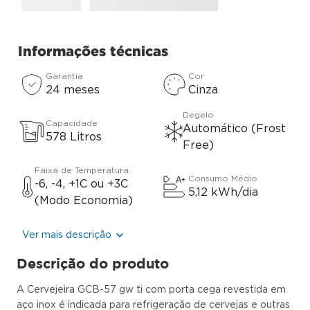
Informações técnicas
Garantia
Cor
24 meses
Cinza
Degelo
Capacidade
Automático (Frost
578 Litros
Free)
Faixa de Temperatura
Consumo Médio
-6, -4, +1C ou +3C
5,12 kWh/dia
(Modo Economia)
Ver mais descrição
Descrição do produto
A Cervejeira GCB-57 gw ti com porta cega revestida em