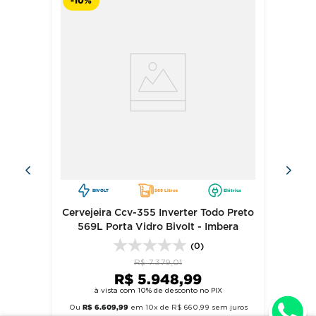
-
10%
BIVOLT
569 Litros
Elétrica
Cervejeira Ccv-355 Inverter Todo Preto
569L Porta Vidro Bivolt - Imbera
(0)
R$
7
.
379
,
01
R$
5
.
948
,
99
à vista com 10% de desconto no PIX