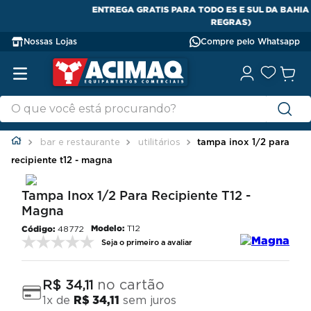
ENTREGA GRATIS PARA TODO ES E SUL DA BAHIA (CONFIRA AS
REGRAS)
Nossas Lojas
Compre pelo Whatsapp
bar e restaurante
utilitários
tampa inox 1/2 para
recipiente t12 - magna
Tampa Inox 1/2 Para Recipiente T12 -
Magna
Modelo:
T12
48772
Seja o primeiro a avaliar
no cartão
R$
34
,
11
1
x de
R$
34
,
11
sem juros