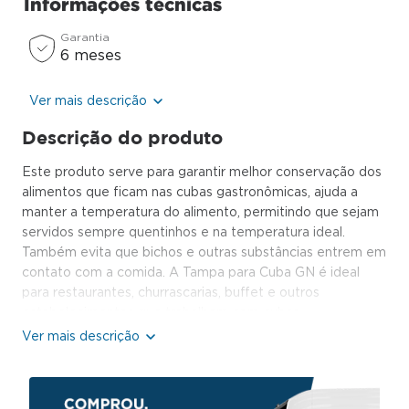
Informações técnicas
Garantia
6 meses
Ver mais descrição
Descrição do produto
Este produto serve para garantir melhor conservação dos
alimentos que ficam nas cubas gastronômicas, ajuda a
manter a temperatura do alimento, permitindo que sejam
servidos sempre quentinhos e na temperatura ideal.
Também evita que bichos e outras substâncias entrem em
contato com a comida. A Tampa para Cuba GN é ideal
para restaurantes, churrascarias, buffet e outros
estabelecimentos que trabalhem com cubas
gastronômicas. É feito de inox, um produto de qualidade,
beleza e resistente, evita que os alimentos se acumulem,
garantindo maior higiene e facilitando na limpeza.
Portanto, se você trabalha em um negócio que possui